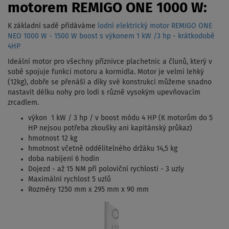
motorem REMIGO ONE 1000 W:
K základní sadě přidáváme
lodní elektrický motor REMIGO ONE
NEO 1000 W - 1500 W boost s výkonem 1 kW /3 hp - krátkodobě
4HP
Ideální motor pro všechny příznivce plachetnic a člunů, který v
sobě spojuje funkci motoru a kormidla. Motor je velmi lehký
(12kg), dobře se přenáší a díky své konstrukci můžeme snadno
nastavit délku nohy pro lodi s různě vysokým upevňovacím
zrcadlem.
výkon 1 kW / 3 hp / v boost módu 4 HP (K motorům do 5
HP nejsou potřeba zkoušky ani kapitánský průkaz)
hmotnost 12 kg
hmotnost včetně oddělitelného držáku 14,5 kg
doba nabíjení 6 hodin
Dojezd - až 15 NM při poloviční rychlosti - 3 uzly
Maximální rychlost 5 uzlů
Rozměry 1250 mm x 295 mm x 90 mm