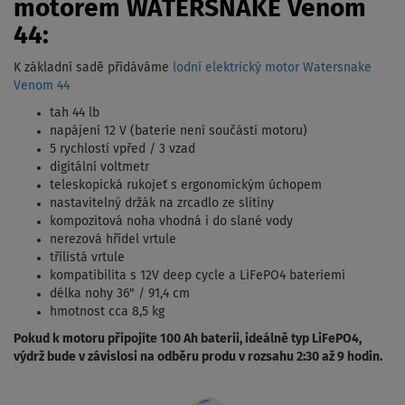
motorem WATERSNAKE Venom
44:
K základní sadě přidáváme
lodní elektrický motor Watersnake
Venom 44
tah 44 lb
napájení 12 V (baterie není součástí motoru)
5 rychlostí vpřed / 3 vzad
digitální voltmetr
teleskopická rukojeť s ergonomickým úchopem
nastavitelný držák na zrcadlo ze slitiny
kompozitová noha vhodná i do slané vody
nerezová hřídel vrtule
třílistá vrtule
kompatibilita s 12V deep cycle a LiFePO4 bateriemi
délka nohy 36" / 91,4 cm
hmotnost cca 8,5 kg
Pokud k motoru připojíte 100 Ah baterii, ideálně typ LiFePO4,
výdrž bude v závislosi na odběru produ v rozsahu 2:30 až 9 hodin.