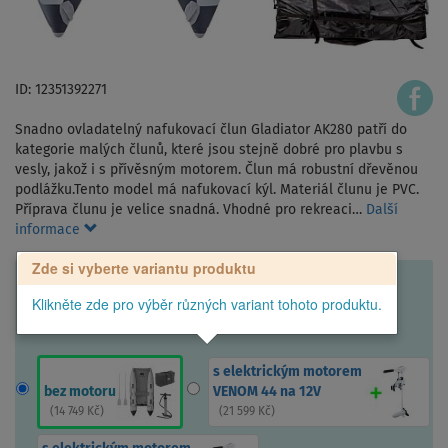
ID: 12351392271
Snadno ovladatelný nafukovací člun Gladiator AK280 patří do
kategorie malých člunů, které jsou stejně dobré pro plavbu s
vesly, jakož i s přívěsným motorem. Člun má robustní dřevěnou
podlážku.Tento model má nafukovací kýl. Materiál člunu je PVC.
Příprava člunu je velice snadná. Vhodné pro rekreaci…
Další
informace
Zde si vyberte variantu produktu
Klikněte zde pro výběr různých variant tohoto produktu.
s elektrickým motorem
bez motoru
VENOM 44 na 12V
(
14 749 Kč
)
(
21 599 Kč
)