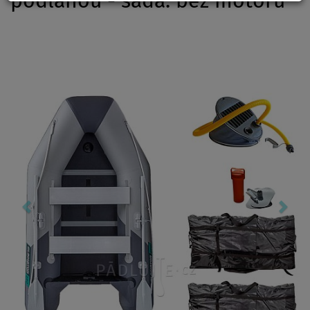
podlahou - sada: bez motoru
Previous
Nex