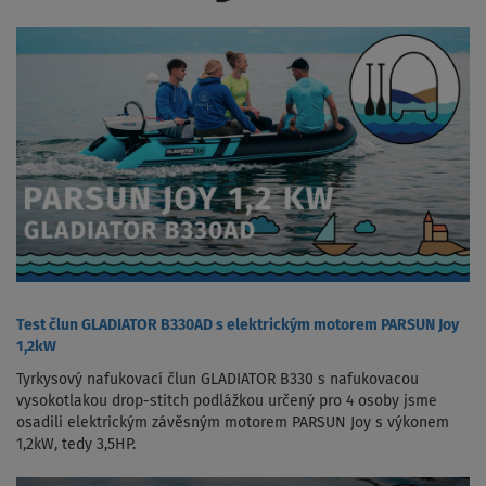
Test člun GLADIATOR B330AD s elektrickým motorem PARSUN Joy
1,2kW
Tyrkysový nafukovací člun GLADIATOR B330 s nafukovacou
vysokotlakou drop-stitch podlážkou určený pro 4 osoby jsme
osadili elektrickým závěsným motorem PARSUN Joy s výkonem
1,2kW, tedy 3,5HP.