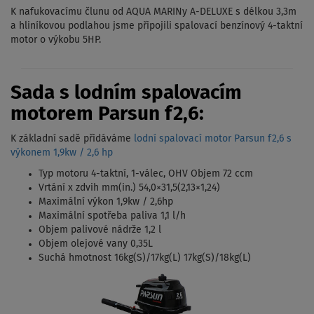
K nafukovacímu člunu od AQUA MARINy A-DELUXE s délkou 3,3m
a hliníkovou podlahou jsme připojili spalovací benzínový 4-taktní
motor o výkobu 5HP.
Sada s lodním spalovacím
motorem Parsun f2,6:
K základní sadě přidáváme
lodní spalovací motor Parsun f2,6 s
výkonem 1,9kw / 2,6 hp
Typ motoru 4-taktní, 1-válec, OHV Objem 72 ccm
Vrtání x zdvih mm(in.) 54,0×31,5(2,13×1,24)
Maximální výkon 1,9kw / 2,6hp
Maximální spotřeba paliva 1,1 l/h
Objem palivové nádrže 1,2 l
Objem olejové vany 0,35L
Suchá hmotnost 16kg(S)/17kg(L) 17kg(S)/18kg(L)