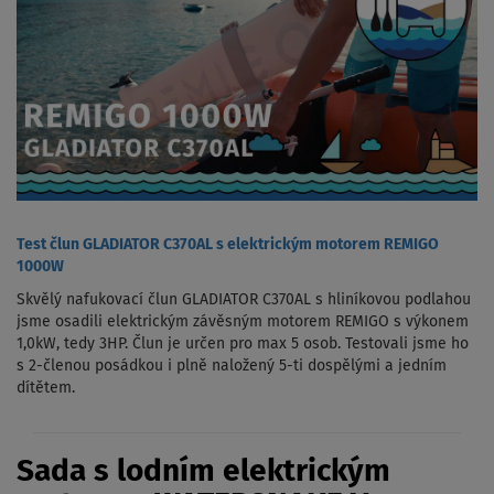
Test člun GLADIATOR C370AL s elektrickým motorem REMIGO
1000W
Skvělý nafukovací člun GLADIATOR C370AL s hliníkovou podlahou
jsme osadili elektrickým závěsným motorem REMIGO s výkonem
1,0kW, tedy 3HP. Člun je určen pro max 5 osob. Testovali jsme ho
s 2-členou posádkou i plně naložený 5-ti dospělými a jedním
dítětem.
Sada s lodním elektrickým