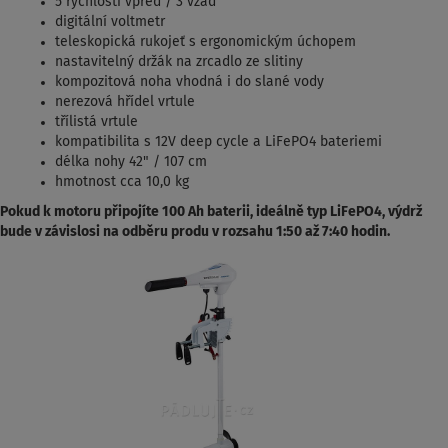
5 rychlostí vpřed / 3 vzad
digitální voltmetr
teleskopická rukojeť s ergonomickým úchopem
nastavitelný držák na zrcadlo ze slitiny
kompozitová noha vhodná i do slané vody
nerezová hřídel vrtule
třílistá vrtule
kompatibilita s 12V deep cycle a LiFePO4 bateriemi
délka nohy 42" / 107 cm
hmotnost cca 10,0 kg
Pokud k motoru připojíte 100 Ah baterii, ideálně typ LiFePO4, výdrž
bude v závislosi na odběru produ v rozsahu 1:50 až 7:40 hodin.