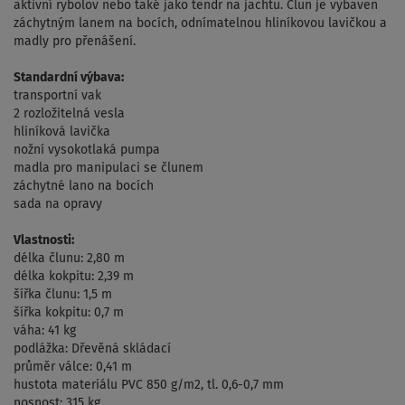
aktivní rybolov nebo také jako tendr na jachtu. Člun je vybaven
záchytným lanem na bocích, odnímatelnou hliníkovou lavičkou a
madly pro přenášení.
Standardní výbava:
transportní vak
2 rozložitelná vesla
hliníková lavička
nožní vysokotlaká pumpa
madla pro manipulaci se člunem
záchytné lano na bocích
sada na opravy
Vlastnosti:
délka člunu: 2,80 m
délka kokpitu: 2,39 m
šířka člunu: 1,5 m
šířka kokpitu: 0,7 m
váha: 41 kg
podlážka: Dřevěná skládací
průměr válce: 0,41 m
hustota materiálu PVC 850 g/m2, tl. 0,6-0,7 mm
nosnost: 315 kg