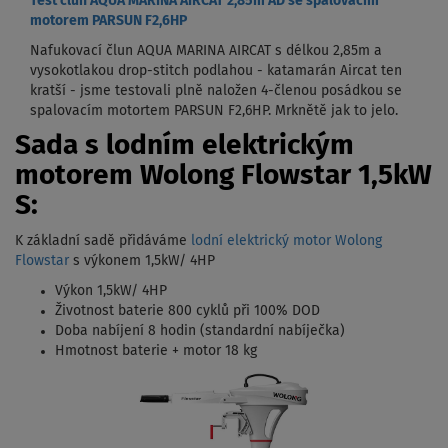
Test člun AQUA MARINA AIRCAT 2,85m AD se spalovacím
motorem PARSUN F2,6HP
Nafukovací člun AQUA MARINA AIRCAT s délkou 2,85m a
vysokotlakou drop-stitch podlahou - katamarán Aircat ten
kratší - jsme testovali plně naložen 4-členou posádkou se
spalovacím motortem PARSUN F2,6HP. Mrknětě jak to jelo.
Sada s lodním elektrickým
motorem Wolong Flowstar 1,5kW
S:
K základní sadě přidáváme
lodní elektrický motor Wolong
Flowstar
s výkonem 1,5kW/ 4HP
Výkon 1,5kW/ 4HP
Životnost baterie 800 cyklů při 100% DOD
Doba nabíjení 8 hodin (standardní nabíječka)
Hmotnost baterie + motor 18 kg