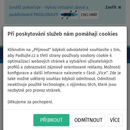
×
Soutěž pokračuje - Vyhraj virtuální závod a
Zavřít
paddleboard PADDLENAUT!
CHCI HRÁT
Při poskytování služeb nám pomáhají cookies
+420 467 409 090
0ks
CZ/Kč
Kliknutím na „Přijmout“ kdykoli odvolatelně souhlasíte s tím,
aby Padlujte.cz a třetí strany používaly soubory cookie k
optimalizaci webových stránek a vytváření uživatelských
profilů a zobrazování zájmově orientované reklamy. Možnosti
Domů
>
Čluny a motory
konfigurace a další informace naleznete v části „Více“. Zde je
také možné udělený souhlas kdykoli odmítnout. Odmítnutí
neaktivuje použité technologie, s výjimkou těch, které jsou
nezbytné pro provoz stránek.
Člun GLADIATOR LIGHT
Děkujeme za pochopení.
AK280WF light dark gray -
nafukovací člun s dřevěnou
PŘIJMOUT
ODMÍTNOUT
VÍCE