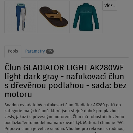
VÍCE...
Popis
Parametry
15
Člun GLADIATOR LIGHT AK280WF
light dark gray - nafukovací člun
s dřevěnou podlahou - sada: bez
motoru
Snadno ovladatelný nafukovací člun Gladiator AK280 patří do
kategorie malých člunů, které jsou stejně dobré pro plavbu s
vesly, jakož i s přívěsným motorem. Člun má robustní dřevěnou
podlážku.Tento model má nafukovací kýl. Materiál člunu je PVC.
Příprava člunu je velice snadná. Vhodné pro rekreaci s rodinou,