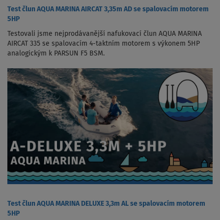
Test člun AQUA MARINA AIRCAT 3,35m AD se spalovacím motorem
5HP
Testovali jsme nejprodávanější nafukovací člun AQUA MARINA
AIRCAT 335 se spalovacím 4-taktním motorem s výkonem 5HP
analogickým k PARSUN F5 BSM.
Test člun AQUA MARINA DELUXE 3,3m AL se spalovacím motorem
5HP