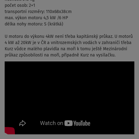
počet osob: 2+1
transportní rozměry: 110x68x38cm
max. výkon motoru 4,5 kW /6 HP
délka nohy motoru: S (krátká)
U motoru do výkonu 4kW není třeba kapitánský průkaz. U motorů
4 kW až 20kW je v ČR a vnitrozemských vodách v zahraničí třeba
Kurz vůdce malého plavidla na moři k tomu ještě Mezinárodní
průkaz způsobilosti na moři, případně Kurz na vysílačku.