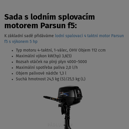
Sada s lodním splovacím
motorem Parsun f5:
K základní sadě přidáváme
lodní spalovací 4 taktní motor Parsun
f5 s výkonem 5 hp
Typ motoru 4-taktní, 1-válec, OHV Objem 112 ccm
Maximální výkon kW(hp) 3,6(5)
Rozsah otáček na plný plyn 4000~5000
Maximální spotřeba paliva 2,0 l/h
Objem palivové nádrže 1,3 l
Suchá hmotnost 24,5 kg (S)/25,5 kg (L)