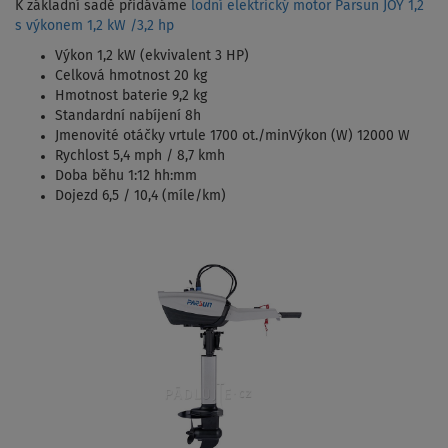
K základní sadě přidáváme
lodní elektrický motor Parsun JOY 1,2
s výkonem 1,2 kW /3,2 hp
Výkon 1,2 kW (ekvivalent 3 HP)
Celková hmotnost 20 kg
Hmotnost baterie 9,2 kg
Standardní nabíjení 8h
Jmenovité otáčky vrtule 1700 ot./minVýkon (W) 12000 W
Rychlost 5,4 mph / 8,7 kmh
Doba běhu 1:12 hh:mm
Dojezd 6,5 / 10,4 (míle/km)