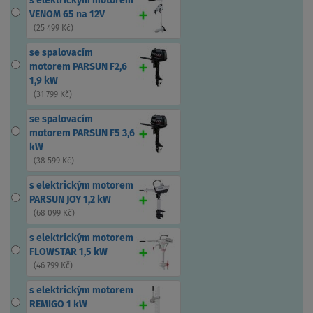
s elektrickým motorem
VENOM 65 na 12V
(
25 499 Kč
)
se spalovacím
motorem PARSUN F2,6
1,9 kW
(
31 799 Kč
)
se spalovacím
motorem PARSUN F5 3,6
kW
(
38 599 Kč
)
s elektrickým motorem
PARSUN JOY 1,2 kW
(
68 099 Kč
)
s elektrickým motorem
FLOWSTAR 1,5 kW
(
46 799 Kč
)
s elektrickým motorem
REMIGO 1 kW