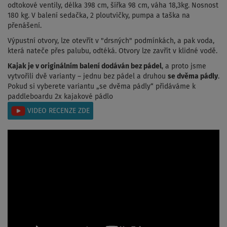
odtokové ventily, délka 398 cm, šířka 98 cm, váha 18,3kg. Nosnost
180 kg. V balení sedačka, 2 ploutvičky, pumpa a taška na
přenášení.
Výpustní otvory, lze otevřít v "drsných" podmínkách, a pak voda,
která nateče přes palubu, odtéká. Otvory lze zavřít v klidné vodě.
Kajak je v originálním balení dodáván bez pádel
, a proto jsme
vytvořili dvě varianty – jednu bez pádel a druhou
se dvěma pádly
.
Pokud si vyberete variantu „se dvěma pádly“ přidáváme k
paddleboardu 2x kajakové pádlo
VIDEO RECENZE ZDE