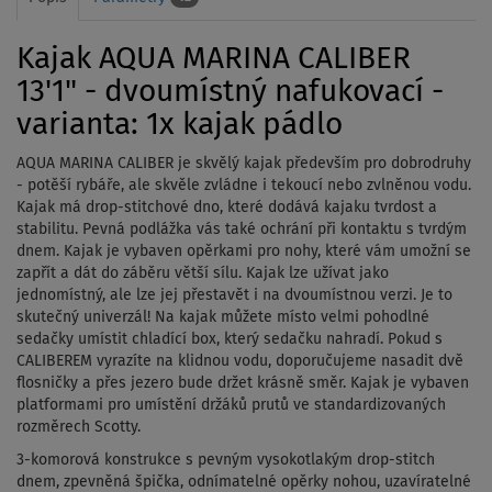
Kajak AQUA MARINA CALIBER
13'1" - dvoumístný nafukovací -
varianta: 1x kajak pádlo
AQUA MARINA CALIBER je skvělý kajak především pro dobrodruhy
- potěší rybáře, ale skvěle zvládne i tekoucí nebo zvlněnou vodu.
Kajak má drop-stitchové dno, které dodává kajaku tvrdost a
stabilitu. Pevná podlážka vás také ochrání při kontaktu s tvrdým
dnem. Kajak je vybaven opěrkami pro nohy, které vám umožní se
zapřít a dát do záběru větší sílu. Kajak lze užívat jako
jednomístný, ale lze jej přestavět i na dvoumístnou verzi. Je to
skutečný univerzál! Na kajak můžete místo velmi pohodlné
sedačky umístit chladící box, který sedačku nahradí. Pokud s
CALIBEREM vyrazíte na klidnou vodu, doporučujeme nasadit dvě
flosničky a přes jezero bude držet krásně směr. Kajak je vybaven
platformami pro umístění držáků prutů ve standardizovaných
rozměrech Scotty.
3-komorová konstrukce s pevným vysokotlakým drop-stitch
dnem, zpevněná špička, odnímatelné opěrky nohou, uzavíratelné