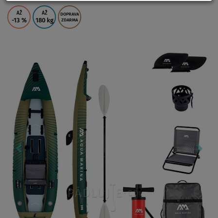
AŽ
AŽ
DOPRAVA
-13
%
180 kg
ZDARMA
Previous
Nex