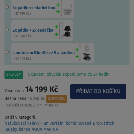
1x pádlo + chladící box
(
17 599 Kč
)
2x pádlo + 2x sedačka
(
17 699 Kč
)
s motorem BlueDrive S a pádlem
(
26 199 Kč
)
Skladem, obvykle expedujeme do 24 hodin.
SKLADEM
14 199 Kč
Vaše cena
Běžná cena
16 248 Kč
SLEVA 13%
Nejnižší cena za 30 dní:
14 199 Kč
Další v kategorii:
Nafukovací kajaky - univerzální kombinované Drop-stitch
Kajaky, kánoe AQUA MARINA