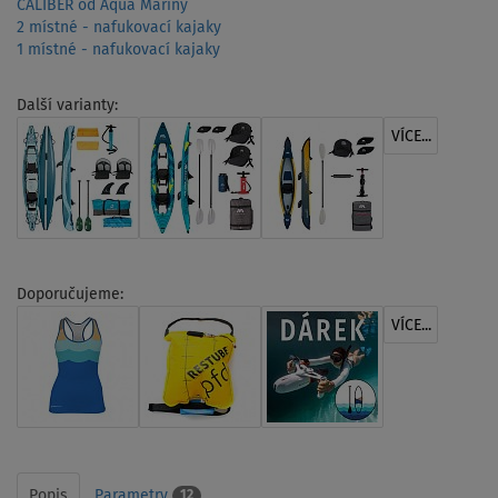
CALIBER od Aqua Mariny
2 místné - nafukovací kajaky
1 místné - nafukovací kajaky
Další varianty:
VÍCE...
Doporučujeme:
VÍCE...
Popis
Parametry
12