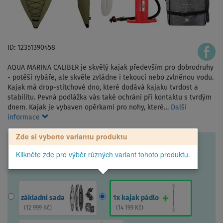
ID: 12351390458
AQUA MARINA CALIBER je skvělý kajak především pro dobrodruhy
- potěší rybáře, ale skvěle zvládne i tekoucí nebo zvlněnou vodu.
Kajak má drop-stitchové dno, které dodává kajaku tvrdost a
stabilitu. Pevná podlážka vás také ochrání při kontaktu s tvrdým
dnem. Kajak je vybaven opěrkami pro nohy, které…
Další
informace
Zde si vyberte variantu produktu
Klikněte zde pro výběr různých variant tohoto produktu.
základní sada
1x kajak pádlo
(
12 999 Kč
)
(
14 199 Kč
)