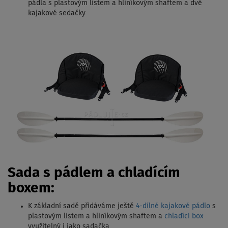
pádla s plastovým listem a hliníkovým shaftem a dvě
kajakové sedačky
Sada s pádlem a chladícím
boxem:
K základní sadě přidáváme ještě
4-dílné kajakové pádlo
s
plastovým listem a hliníkovým shaftem a
chladící box
využitelný i jako sadačka