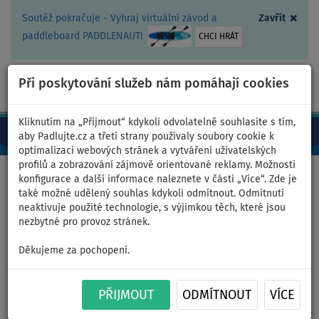
×
Soutěž pokračuje - Vyhraj virtuální závod a
Zavřít
paddleboard PADDLENAUT!
CHCI HRÁT
Při poskytování služeb nám pomáhají cookies
+420 467 409 090
0ks
CZ/Kč
Kliknutím na „Přijmout“ kdykoli odvolatelně souhlasíte s tím,
aby Padlujte.cz a třetí strany používaly soubory cookie k
optimalizaci webových stránek a vytváření uživatelských
profilů a zobrazování zájmově orientované reklamy. Možnosti
Domů
>
Kajaky a kánoe
>
Univerzální kombinované
konfigurace a další informace naleznete v části „Více“. Zde je
také možné udělený souhlas kdykoli odmítnout. Odmítnutí
neaktivuje použité technologie, s výjimkou těch, které jsou
nezbytné pro provoz stránek.
Kajak AQUA MARINA CALIBER
Děkujeme za pochopení.
13'1" - dvoumístný nafukovací
PŘIJMOUT
ODMÍTNOUT
VÍCE
- varianta: 1x kajak pádlo