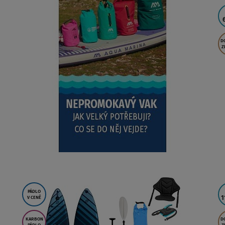
D
Z
PÁDLO
1
V CENĚ
KARBON
D