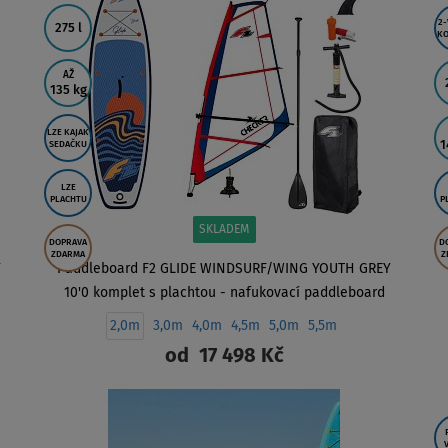
2-
275 l
KO
AŽ
135 kg
LZE KAJAK
1
SEDAČKU
LZE
PLACHTU
P
SKLADEM
DOPRAVA
D
ZDARMA
Z
Y
Paddleboard F2 GLIDE WINDSURF/WING YOUTH GREY
10'0 komplet s plachtou - nafukovací paddleboard
2,0m
3,0m
4,0m
4,5m
5,0m
5,5m
od
17 498 Kč
ZOBRAZIT