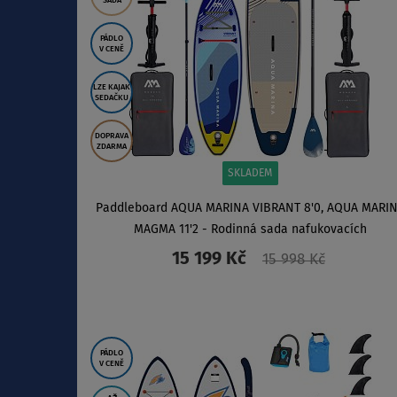
SADA
PÁDLO
V CENĚ
LZE KAJAK
SEDAČKU
DOPRAVA
ZDARMA
SKLADEM
Paddleboard AQUA MARINA VIBRANT 8'0, AQUA MARI
MAGMA 11'2 - Rodinná sada nafukovacích
paddleboardů
15 199 Kč
15 998 Kč
ZOBRAZIT
PÁDLO
V CENĚ