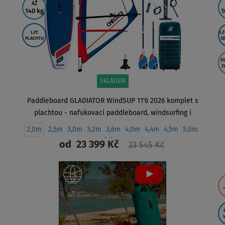
AŽ
140 kg
1
LZE
LZ
PLACHTU
S
D
Z
SKLADEM
Paddleboard GLADIATOR WindSUP 11'6 2026 komplet s
plachtou - nafukovací paddleboard, windsurfing i
kajak
2,0m
2,5m
3,0m
3,2m
3,6m
4,0m
4,4m
4,5m
5,0m
5,5m
od
23 399 Kč
23 545 Kč
ZOBRAZIT