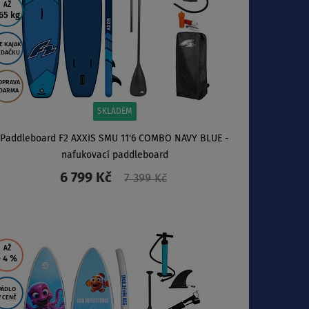
AŽ
65 kg
E KAJAK
EDAČKU
OPRAVA
DARMA
SKLADEM
Paddleboard F2 AXXIS SMU 11'6 COMBO NAVY BLUE -
nafukovací paddleboard
6 799 Kč
7 399 Kč
ZOBRAZIT
AŽ
- 4
%
PÁDLO
V CENĚ