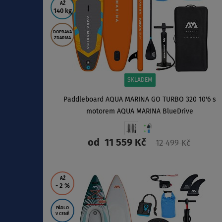
AŽ
140 kg
DOPRAVA
ZDARMA
SKLADEM
Paddleboard AQUA MARINA GO TURBO 320 10'6 s
motorem AQUA MARINA BlueDrive
od
11 559 Kč
12 499 Kč
ZOBRAZIT
AŽ
- 2
%
PÁDLO
V CENĚ