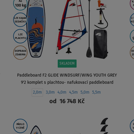
AŽ
K
100 kg
LZE KAJAK
2-
SEDAČKU
KO
LZE
PLACHTU
DOPRAVA
D
ZDARMA
Z
SKLADEM
Y
Paddleboard F2 GLIDE WINDSURF/WING YOUTH GREY
9'2 komplet s plachtou- nafukovací paddleboard
2,0m
3,0m
4,0m
4,5m
5,0m
5,5m
od
16 748 Kč
ZOBRAZIT
PÁDLO
V CENĚ