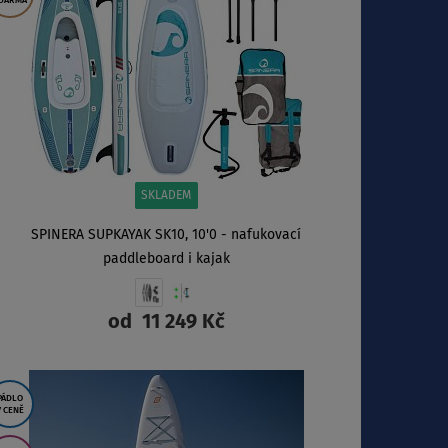
DARMA
SKLADEM
SPINERA SUPKAYAK SK10, 10'0 - nafukovací
paddleboard i kajak
od
11 249 Kč
ZOBRAZIT
PÁDLO
V CENĚ