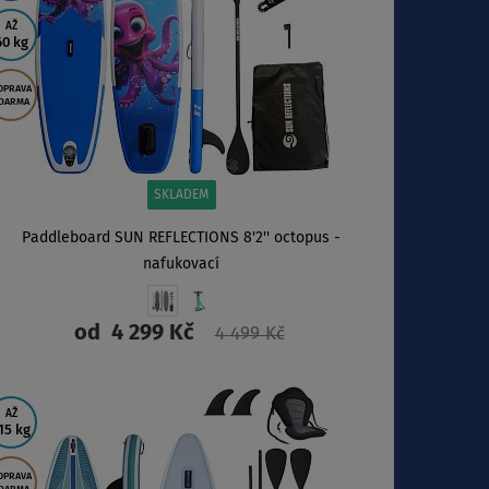
AŽ
60 kg
OPRAVA
DARMA
SKLADEM
Paddleboard SUN REFLECTIONS 8'2'' octopus -
nafukovací
od
4 299 Kč
4 499 Kč
ZOBRAZIT
AŽ
15 kg
OPRAVA