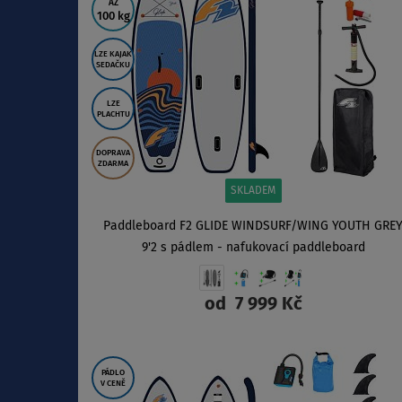
AŽ
100 kg
LZE KAJAK
SEDAČKU
LZE
PLACHTU
DOPRAVA
ZDARMA
SKLADEM
Paddleboard F2 GLIDE WINDSURF/WING YOUTH GRE
9'2 s pádlem - nafukovací paddleboard
od
7 999 Kč
ZOBRAZIT
PÁDLO
V CENĚ