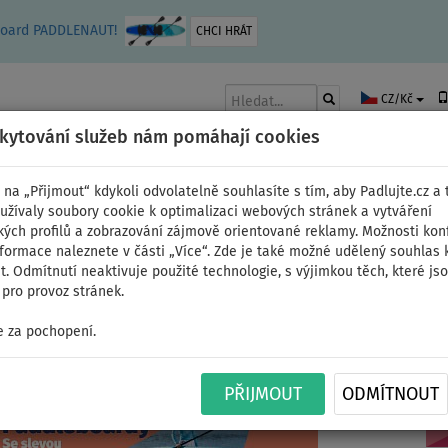
leboard PADDLENAUT!
CHCI HRÁT
CZ/Kč
skytování služeb nám pomáhají cookies
 na „Přijmout“ kdykoli odvolatelně souhlasíte s tím, aby Padlujte.cz a t
užívaly soubory cookie k optimalizaci webových stránek a vytváření
kých profilů a zobrazování zájmově orientované reklamy. Možnosti kon
AKY
ČLUNY A MOTORY
PÁDLA
PLACHTY
OBLEČENÍ
PŘÍSLUŠE
nformace naleznete v části „Více“. Zde je také možné udělený souhlas 
. Odmítnutí neaktivuje použité technologie, s výjimkou těch, které js
pro provoz stránek.
 za pochopení.
y
PŘIJMOUT
ODMÍTNOUT
Pádl