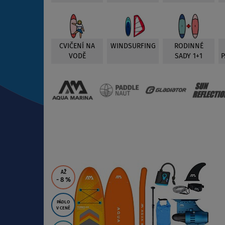
CVIČENÍ NA
WINDSURFING
RODINNÉ
VODĚ
SADY 1+1
AŽ
- 8
%
PÁDLO
V CENĚ