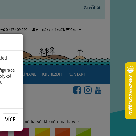
×
Zavřít
+420 467 409 090
nákupní košík
0ks
řetí
figurace
NSTVÍ
ZAČÍNÁME
KDE JEZDIT
KONTAKT
kdykoli
ou
VÍCE
ujte v oblíbené barvě. Klikněte na barvu: