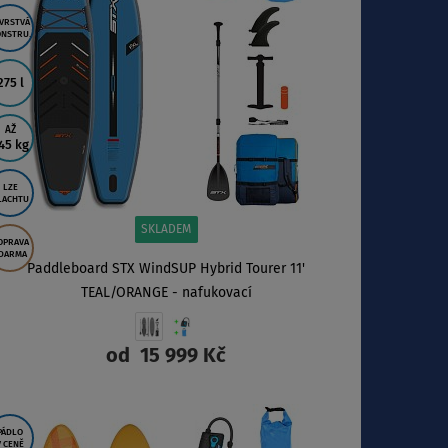
VRSTVÁ
NSTRU.
275 l
AŽ
45 kg
LZE
LACHTU
SKLADEM
OPRAVA
DARMA
Paddleboard STX WindSUP Hybrid Tourer 11'
TEAL/ORANGE - nafukovací
od
15 999 Kč
ZOBRAZIT
PÁDLO
V CENĚ