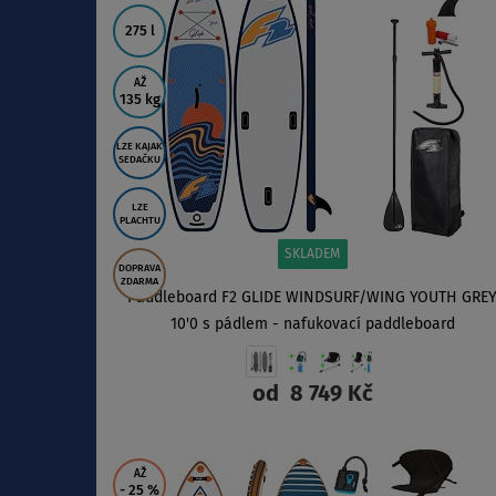
275 l
AŽ
135 kg
LZE KAJAK
SEDAČKU
LZE
PLACHTU
SKLADEM
DOPRAVA
ZDARMA
Paddleboard F2 GLIDE WINDSURF/WING YOUTH GRE
10'0 s pádlem - nafukovací paddleboard
od
8 749 Kč
ZOBRAZIT
AŽ
- 25
%