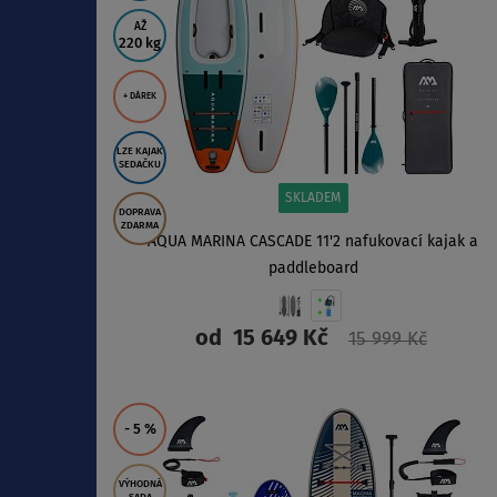
AŽ
220 kg
+ DÁREK
LZE KAJAK
SEDAČKU
SKLADEM
DOPRAVA
ZDARMA
AQUA MARINA CASCADE 11'2 nafukovací kajak a
paddleboard
od
15 649 Kč
15 999 Kč
ZOBRAZIT
- 5
%
VÝHODNÁ