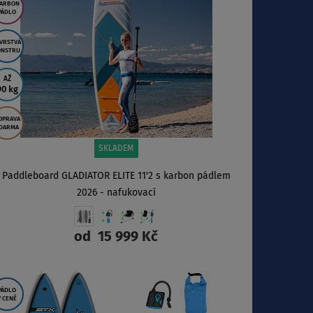
ARBON
PÁDLO
VRSTVÁ
NSTRU.
AŽ
90 kg
OPRAVA
DARMA
SKLADEM
Paddleboard GLADIATOR ELITE 11'2 s karbon pádlem
2026 - nafukovací
od
15 999 Kč
ZOBRAZIT
PÁDLO
V CENĚ