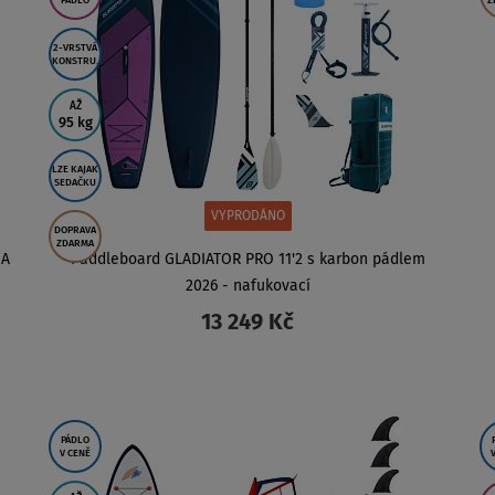
PÁDLO
Z
2-VRSTVÁ
KONSTRU.
AŽ
95 kg
LZE KAJAK
SEDAČKU
VYPRODÁNO
DOPRAVA
ZDARMA
NA
Paddleboard GLADIATOR PRO 11'2 s karbon pádlem
2026 - nafukovací
13 249 Kč
ZOBRAZIT
PÁDLO
V CENĚ