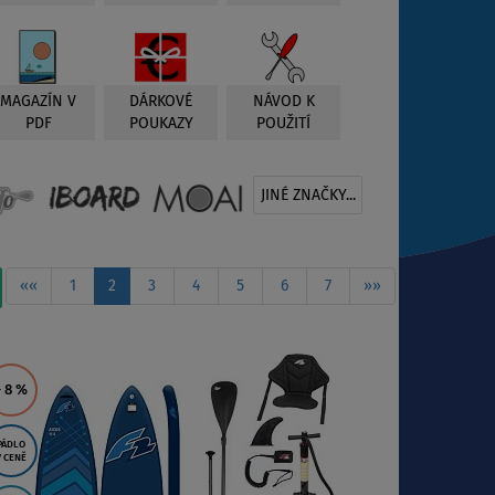
MAGAZÍN V
DÁRKOVÉ
NÁVOD K
PDF
POUKAZY
POUŽITÍ
JINÉ ZNAČKY...
««
1
2
3
4
5
6
7
»»
- 8
%
PÁDLO
V CENĚ