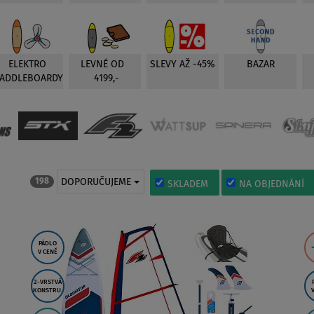
ELEKTRO
LEVNÉ OD
SLEVY AŽ -45%
BAZAR
PADDLEBOARDY
4199,-
DOPORUČUJEME
198
SKLADEM
NA OBJEDNÁNÍ
PÁDLO
V CENĚ
2-VRSTVÁ
KONSTRU.