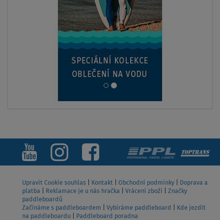
Upravit Cookie souhlas
|
Kontakt
|
Obchodní podmínky
|
Doprava a
platba
|
Reklamace je u nás hračka
|
Vrácení zboží
|
Značky
paddleboardů
Začínáme s paddleboardem
|
Vybíráme paddleboard
|
Kde jezdit
na paddleboardu
|
Paddleboard poradna