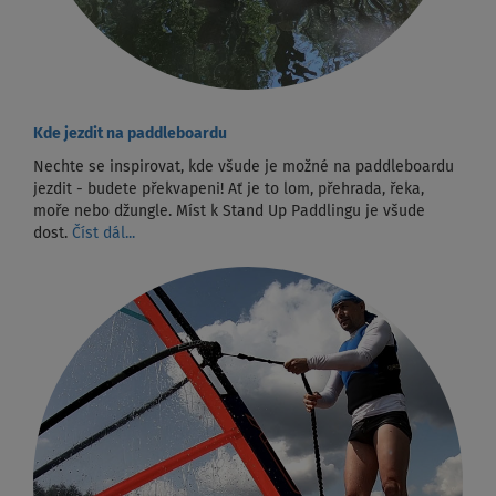
Kde jezdit na paddleboardu
Nechte se inspirovat, kde všude je možné na paddleboardu
jezdit - budete překvapeni! Ať je to lom, přehrada, řeka,
moře nebo džungle. Míst k Stand Up Paddlingu je všude
dost.
Číst dál...