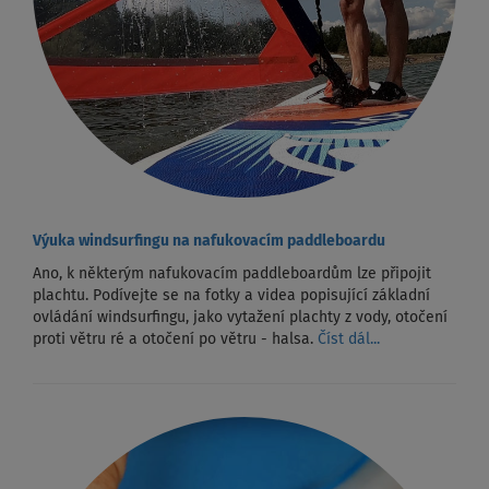
Výuka windsurfingu na nafukovacím paddleboardu
Ano, k některým nafukovacím paddleboardům lze připojit
plachtu. Podívejte se na fotky a videa popisující základní
ovládání windsurfingu, jako vytažení plachty z vody, otočení
proti větru ré a otočení po větru - halsa.
Číst dál...