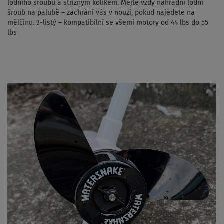
lodního šroubu a střižným kolíkem. Mějte vždy náhradní lodní
šroub na palubě – zachrání vás v nouzi, pokud najedete na
mělčinu. 3-listý – kompatibilní se všemi motory od 44 lbs do 55
lbs