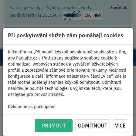
×
Soutěž pokračuje - Vyhraj virtuální závod a
Zavřít
paddleboard PADDLENAUT!
CHCI HRÁT
Při poskytování služeb nám pomáhají cookies
+420 467 409 090
0ks
CZ/Kč
Kliknutím na „Přijmout“ kdykoli odvolatelně souhlasíte s tím,
aby Padlujte.cz a třetí strany používaly soubory cookie k
optimalizaci webových stránek a vytváření uživatelských
profilů a zobrazování zájmově orientované reklamy. Možnosti
Domů
>
Příslušenství
konfigurace a další informace naleznete v části „Více“. Zde je
také možné udělený souhlas kdykoli odmítnout. Odmítnutí
neaktivuje použité technologie, s výjimkou těch, které jsou
nezbytné pro provoz stránek.
Náhradní lodní šroub
Děkujeme za pochopení.
Watersnake 3-Blade, 44 – 55
lbs
PŘIJMOUT
ODMÍTNOUT
VÍCE