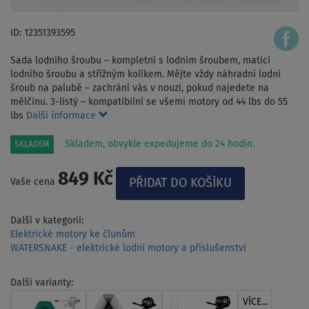
ID: 12351393595
Sada lodního šroubu – kompletní s lodním šroubem, maticí
lodního šroubu a střižným kolíkem. Mějte vždy náhradní lodní
šroub na palubě – zachrání vás v nouzi, pokud najedete na
mělčinu. 3-listý – kompatibilní se všemi motory od 44 lbs do 55
lbs
Další informace
Skladem, obvykle expedujeme do 24 hodin.
SKLADEM
849 Kč
Vaše cena
Další v kategorii:
Elektrické motory ke člunům
WATERSNAKE - elektrické lodní motory a příslušenství
Další varianty:
VÍCE...