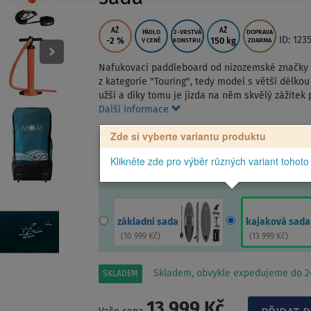
AŽ
AŽ
PÁDLO
2-VRSTVÁ
DOPRAVA
ID: 123
-2
%
150 kg
V CENĚ
KONSTRU.
ZDARMA
Nafukovací paddleboard od nizozemské značky M
z kategorie "Touring", tedy model s větší délkou
užší a díky tomu je jízda na něm skvělý zážitek
Další informace
Zde si vyberte variantu produktu
Klikněte zde pro výběr různých variant tohoto
základní sada
kajaková sada
(
10 999 Kč
)
(
13 999 Kč
)
Skladem, obvykle expedujeme do 24
SKLADEM
13 999 Kč