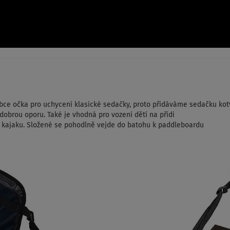
obce očka pro uchycení klasické sedačky, proto přidáváme sedačku k
 dobrou oporu. Také je vhodná pro vození dětí na přídi
na kajaku. Složené se pohodlně vejde do batohu k paddleboardu