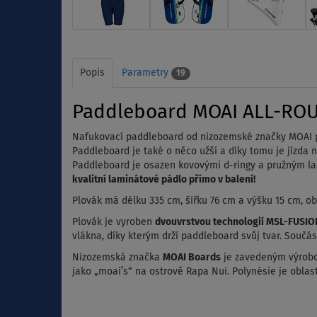
Popis
Parametry
19
Paddleboard MOAI ALL-ROUN
Nafukovací paddleboard od nizozemské značky MOAI pro 
Paddleboard je také o něco užší a díky tomu je jízda 
Paddleboard je osazen kovovými d-ringy a pružným lan
kvalitní laminátové pádlo přímo v balení!
Plovák má délku 335 cm, šířku 76 cm a výšku 15 cm, obj
Plovák je vyroben
dvouvrstvou technologií MSL-FUSIO
vlákna, díky kterým drží paddleboard svůj tvar. Součá
Nizozemská značka
MOAI Boards
je zavedeným výrobc
jako „moai’s“ na ostrově Rapa Nui. Polynésie je oblas