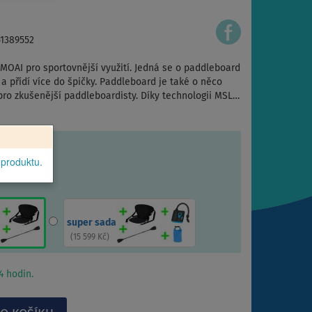
51389552
OAI pro sportovnější využití. Jedná se o paddleboard
 a přídí více do špičky. Paddleboard je také o něco
 pro zkušenější paddleboardisty. Díky technologii MSL…
 produktu.
super sada
(
15 599 Kč
)
 hodin.