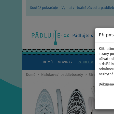
Soutěž pokračuje - Vyhraj virtuální závod a padd
Při po
Kliknutím
strany po
uživatels
DOMŮ
NOVINKY
PADDLEBOARDY
KAJ
a další i
odmítnout
nezbytné 
Domů
>
Nafukovací paddleboardy
>
Střední univerz
Děkujeme