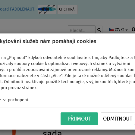
leboard PADDLENAUT!
CHCI HRÁT
CZ/Kč
skytování služeb nám pomáhají cookies
 na „Přijmout“ kdykoli odvolatelně souhlasíte s tím, aby Padlujte.cz a t
užívaly soubory cookie k optimalizaci webových stránek a vytváření
kých profilů a zobrazování zájmově orientované reklamy. Možnosti kon
AKY
ČLUNY A MOTORY
PÁDLA
PLACHTY
OBLEČENÍ
PŘÍSLUŠE
nformace naleznete v části „Více“. Zde je také možné udělený souhlas 
. Odmítnutí neaktivuje použité technologie, s výjimkou těch, které js
pro provoz stránek.
ální
 za pochopení.
Paddleboard MOAI ALL
PŘIJMOUT
ODMÍTNOUT
nafukovací paddleboar
sada