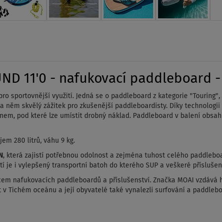
D 11'0 - nafukovací paddleboard - 
sportovnější využití. Jedná se o paddleboard z kategorie "Touring", t
na něm skvělý zážitek pro zkušenější paddleboardisty. Díky technologi
em, pod které lze umístit drobný náklad. Paddleboard v balení obsah
em 280 litrů, váhu 9 kg.
N
, která zajistí potřebnou odolnost a zejména tuhost celého paddleboa
stí je i vylepšený transportní batoh do kterého SUP a veškeré přísluše
em nafukovacích paddleboardů a příslušenství. Značka MOAI vzdává h
t v Tichém oceánu a její obyvatelé také vynalezli surfování a paddlebo