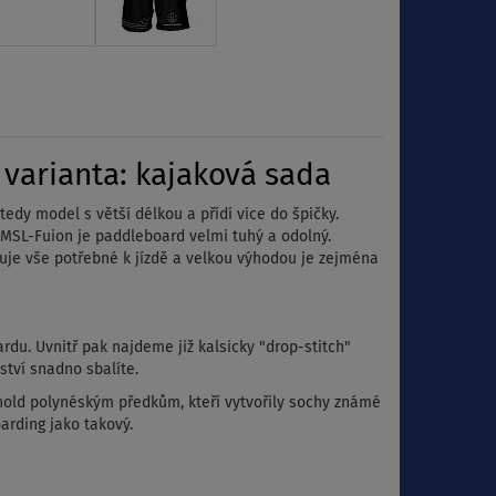
varianta: kajaková sada
edy model s větší délkou a přídí více do špičky.
i MSL-Fuion je paddleboard velmi tuhý a odolný.
uje vše potřebné k jízdě a velkou výhodou je zejména
rdu. Uvnitř pak najdeme již kalsicky "drop-stitch"
nství snadno sbalíte.
old polynéským předkům, kteří vytvořily sochy známé
arding jako takový.