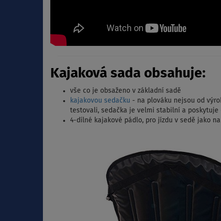
Kajaková sada obsahuje:
vše co je obsaženo v základní sadě
kajakovou sedačku
- na plováku nejsou od výr
testovali, sedačka je velmi stabilní a poskytuje
4-dílné kajakové pádlo, pro jízdu v sedě jako 