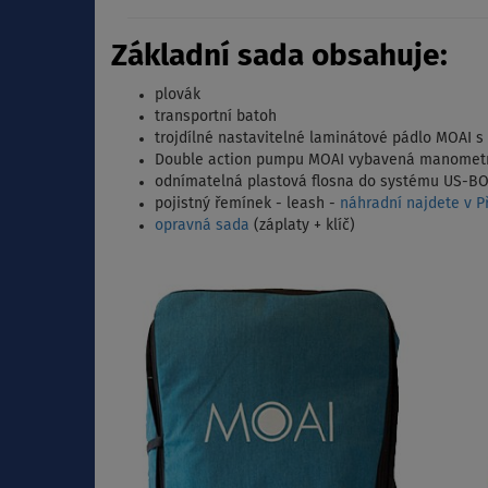
Základní sada obsahuje:
plovák
transportní batoh
trojdílné nastavitelné laminátové pádlo MOAI s
Double action pumpu MOAI vybavená manomet
odnímatelná plastová flosna do systému US-B
pojistný řemínek - leash -
náhradní najdete v Př
opravná sada
(záplaty + klíč)