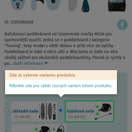
ID: 12351390008
Nafukovací paddleboard od nizozemské značky MOAI pro
sportovnější využití. Jedná se o paddleboard z kategorie
"Touring", tedy model s větší délkou a přídí více do špičky.
Paddleboard je také o něco užší a díky tomu je jízda na něm
skvělý zážitek pro zkušenější paddleboardisty. Plovák je rychlý a
po…
Další informace
Zde si vyberte variantu produktu
Klikněte zde pro výběr různých variant tohoto produktu.
základní sada
kajaková sada
(
11 499 Kč
)
(
14 499 Kč
)