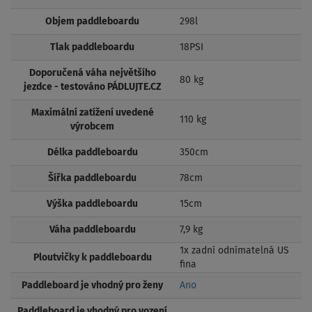
Objem paddleboardu
298l
Tlak paddleboardu
18PSI
Doporučená váha největšího
80 kg
jezdce - testováno PÁDLUJTE.CZ
Maximální zatížení uvedené
110 kg
výrobcem
Délka paddleboardu
350cm
Šířka paddleboardu
78cm
Výška paddleboardu
15cm
Váha paddleboardu
7,9 kg
1x zadní odnímatelná US
Ploutvičky k paddleboardu
fina
Paddleboard je vhodný pro ženy
Ano
Paddleboard je vhodný pro vození