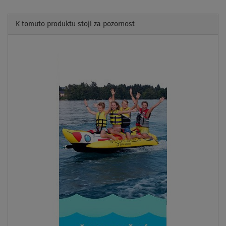
K tomuto produktu stojí za pozornost
Previous
Next
PÁDLO
V CENĚ
AŽ
162 kg
LZE KAJAK
SEDAČKU
DOPRAVA
ZDARMA
SKLADEM
Paddleboard SUP RIDEWAVE Voyager Touring 11'6" -