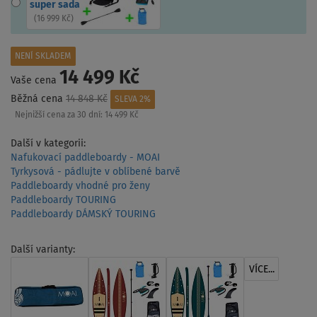
super sada
(
16 999 Kč
)
NENÍ SKLADEM
14 499 Kč
Vaše cena
Běžná cena
14 848 Kč
SLEVA 2%
Nejnižší cena za 30 dní:
14 499 Kč
Další v kategorii:
Nafukovací paddleboardy - MOAI
Tyrkysová - pádlujte v oblíbené barvě
Paddleboardy vhodné pro ženy
Paddleboardy TOURING
Paddleboardy DÁMSKÝ TOURING
Další varianty:
VÍCE...