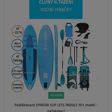
nafukovací
od
7 249 Kč
ZOBRAZIT
-