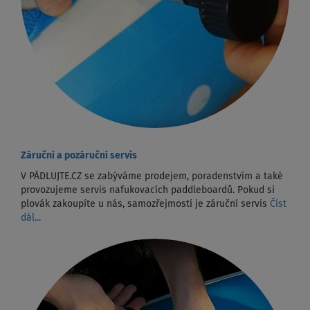
Záruční a pozáruční servis
V PÁDLUJTE.CZ se zabýváme prodejem, poradenstvím a také
provozujeme servis nafukovacích paddleboardů. Pokud si
plovák zakoupíte u nás, samozřejmostí je záruční servis
Číst
dál...