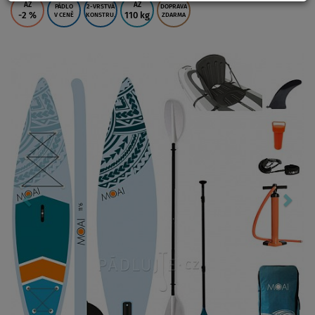
AŽ
AŽ
PÁDLO
2-VRSTVÁ
DOPRAVA
-2
%
110 kg
V CENĚ
KONSTRU.
ZDARMA
Previous
Nex