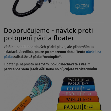
Doporučujeme - návlek proti
potopení pádla floater
Většina paddleboardových pádel plave, ale především ta
skládací, vícedílná,
pouze po omezenou dobu
.
Tento
návlek na
pádlo
zajistí, že už pádlo "neutopíte".
Floater je naprosto nezbytný,
pokud necháváte s vaším
paddleboardem jezdit děti nebo ho půjčujete začátečníkům
.