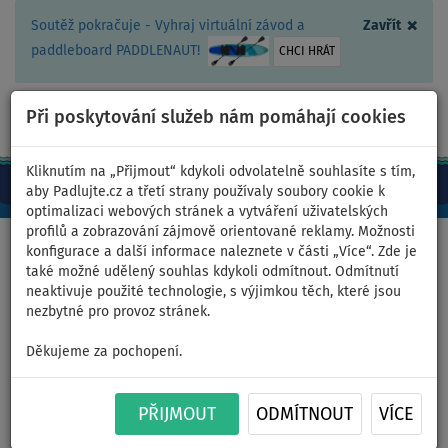
×
Soutěž pokračuje - Vyhraj virtuální závod a
Zavřít
paddleboard PADDLENAUT!
CHCI HRÁT
Při poskytování služeb nám pomáhají cookies
+420 467 409 090
0ks
CZ/Kč
Kliknutím na „Přijmout“ kdykoli odvolatelně souhlasíte s tím,
aby Padlujte.cz a třetí strany používaly soubory cookie k
optimalizaci webových stránek a vytváření uživatelských
profilů a zobrazování zájmově orientované reklamy. Možnosti
Domů
>
Nafukovací paddleboardy
>
TOURING
konfigurace a další informace naleznete v části „Více“. Zde je
také možné udělený souhlas kdykoli odmítnout. Odmítnutí
neaktivuje použité technologie, s výjimkou těch, které jsou
nezbytné pro provoz stránek.
Paddleboard MOAI Touring
Děkujeme za pochopení.
11'6 - nafukovací paddleboard
- varianta: kajaková sada
PŘIJMOUT
ODMÍTNOUT
VÍCE