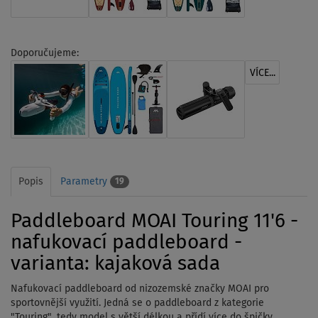
Doporučujeme:
VÍCE...
Popis
Parametry
19
Paddleboard MOAI Touring 11'6 -
nafukovací paddleboard -
varianta: kajaková sada
Nafukovací paddleboard od nizozemské značky MOAI pro
sportovnější využití. Jedná se o paddleboard z kategorie
"Touring", tedy model s větší délkou a přídí více do špičky.