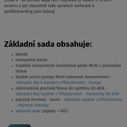
„moai’s“ na ostrově Rapa Nui. Polynésie je oblast v Tichém
oceánu a její obyvatelé také vynalezli surfování a
paddleboarding jako takový.
Základní sada obsahuje:
plovák
transportní batoh
trojdílné nastavitelné laminátové pádlo MOAI s plastovým
listem
Double action pumpu MOAI vybavená manometrem -
náhradní díly k dostání v Příslušenství - Pumpy
odnímatelná plastová flosna do systému US-BOX -
náhradní finy najdete v Příslušenství - Ploutvičky US-BOX
pojistný řemínek - leash -
náhradní najdete v Příslušenství
- Pojistné řemínky
opravná sada
(záplaty + klíč)