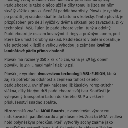
Paddleboard je také o něco užší a díky tomu je jízda na něm
skvělý zážitek pro zkušenější paddleboardisty. Plovák je rychlý a
po použití jej snadno sbalíte do batohu s kolečky. Tento plovák je
přizpůsoben pro delší vyjížďky dvěma síťkami pro zavazadla. Díky
technologii MSL-Fuion je paddleboard velmi tuhý a odolný.
Paddleboard je osazen kovovými d-ringy a pružným lanem, pod
které lze umístit drobný náklad. Paddleboard v balení obsahuje
vše potřebné k jízdě a velkou výhodou je zejména
kvalitní
laminátové pádlo přímo v balení!
Plovák má rozměry 350 x 78 x 15 cm, váha je 7,9 kg, objem
plováku je 299 l, maximální tlak 18 psi.
Plovák je vyroben
dvouvrstvou technologií MSL-FUSION
, která
zajistí potřebnou odolnost a zejména tuhost celého
paddleboardu. Uvnitř pak najdeme již klasicky "drop-stitch"
vlákna, díky kterým drží paddleboard svůj tvar. Součástí je i
vylepšený transportní batoh do kterého SUP a veškeré
příslušenství snadno sbalíte.
Nizozemská značka
MOAI Boards
je zavedeným výrobcem
nafukovacích paddleboardů a příslušenství. Značka MOAI vzdává
hold polynéským předkům, kteří vytvořily sochy známé jako