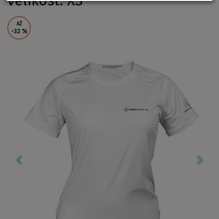
velikost: XS
AŽ
-32
%
Previous
Nex