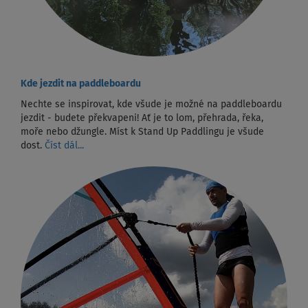
Kde jezdit na paddleboardu
Nechte se inspirovat, kde všude je možné na paddleboardu
jezdit - budete překvapeni! Ať je to lom, přehrada, řeka,
moře nebo džungle. Míst k Stand Up Paddlingu je všude
dost.
Číst dál...