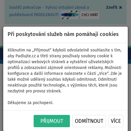
×
Soutěž pokračuje - Vyhraj virtuální závod a
Zavřít
paddleboard PADDLENAUT!
CHCI HRÁT
Při poskytování služeb nám pomáhají cookies
+420 467 409 090
0ks
CZ/Kč
Kliknutím na „Přijmout“ kdykoli odvolatelně souhlasíte s tím,
aby Padlujte.cz a třetí strany používaly soubory cookie k
optimalizaci webových stránek a vytváření uživatelských
profilů a zobrazování zájmově orientované reklamy. Možnosti
Domů
>
Oblečení
>
Trička
>
LYCRA
>
Dámská
konfigurace a další informace naleznete v části „Více“. Zde je
také možné udělený souhlas kdykoli odmítnout. Odmítnutí
neaktivuje použité technologie, s výjimkou těch, které jsou
nezbytné pro provoz stránek.
Tričko dámské
Děkujeme za pochopení.
PADDLEBOARDING STAMP
WHITE lycra krátký rukáv -
PŘIJMOUT
ODMÍTNOUT
VÍCE