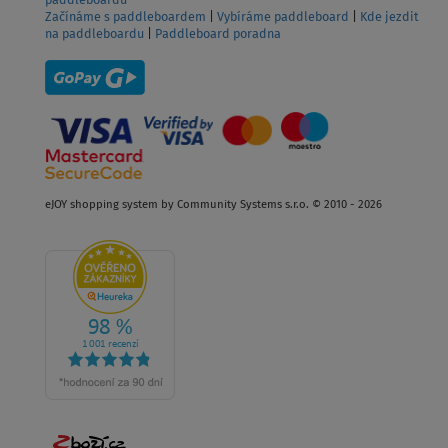
Upravit Cookie souhlas
|
Kontakt
|
Obchodní podmínky
|
Doprava a
platba
|
Reklamace je u nás hračka
|
Vrácení zboží
|
Značky
paddleboardů
Začínáme s paddleboardem
|
Vybíráme paddleboard
|
Kde jezdit
na paddleboardu
|
Paddleboard poradna
eJOY shopping system by Community Systems s.r.o. © 2010 - 2026