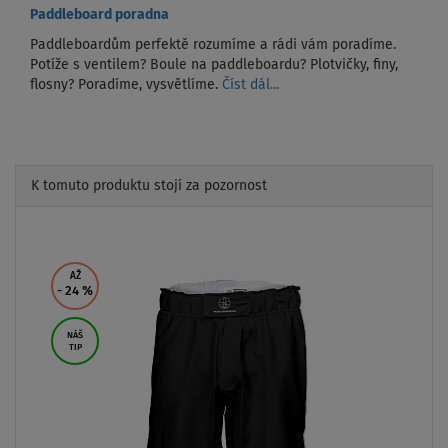
Paddleboard poradna
Paddleboardům perfektě rozumíme a rádi vám poradíme.
Potíže s ventilem? Boule na paddleboardu? Plotvičky, finy,
flosny? Poradíme, vysvětlíme.
Číst dál...
K tomuto produktu stojí za pozornost
Previous
Next
AŽ
- 24
%
NÁŠ
TIP