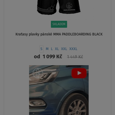
SKLADEM
Kraťasy plavky pánské MMA PADDLEBOARDING BLACK
S
M
L
XL
XXL
XXXL
od
1 099 Kč
1 449 Kč
ZOBRAZIT