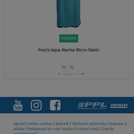
SKLADEM
Pončo Aqua Marina Micro-fabric
M
XL
od
1 749 Kč
ZOBRAZIT