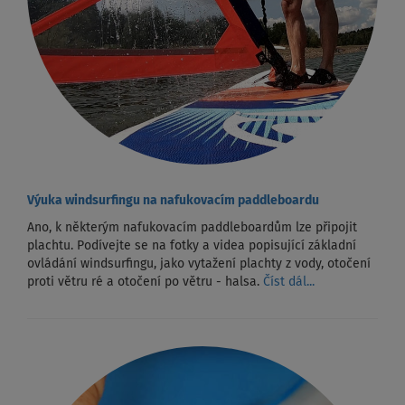
Výuka windsurfingu na nafukovacím paddleboardu
Ano, k některým nafukovacím paddleboardům lze připojit
plachtu. Podívejte se na fotky a videa popisující základní
ovládání windsurfingu, jako vytažení plachty z vody, otočení
proti větru ré a otočení po větru - halsa.
Číst dál...