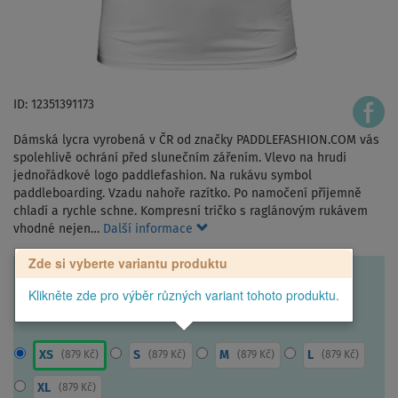
ID: 12351391173
Dámská lycra vyrobená v ČR od značky PADDLEFASHION.COM vás
spolehlivě ochrání před slunečním zářením. Vlevo na hrudi
jednořádkové logo paddlefashion. Na rukávu symbol
paddleboarding. Vzadu nahoře razítko. Po namočení příjemně
chladí a rychle schne. Kompresní tričko s raglánovým rukávem
vhodné nejen…
Další informace
Zde si vyberte variantu produktu
Klikněte zde pro výběr různých variant tohoto produktu.
XS
S
M
L
(
879 Kč
)
(
879 Kč
)
(
879 Kč
)
(
879 Kč
)
XL
(
879 Kč
)