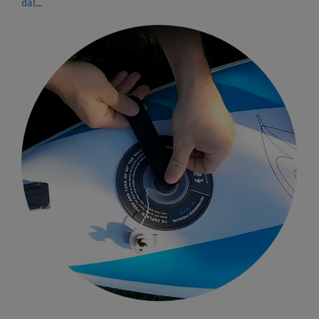
dál...