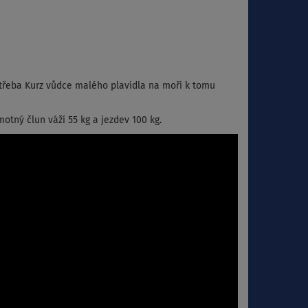
třeba Kurz vůdce malého plavidla na moři k tomu
motný člun váží 55 kg a jezdev 100 kg.