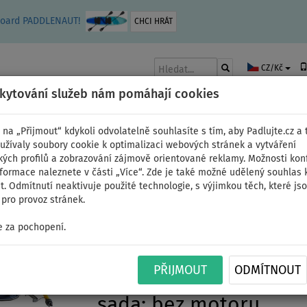
leboard PADDLENAUT!
CHCI HRÁT
CZ/Kč
skytování služeb nám pomáhají cookies
 na „Přijmout“ kdykoli odvolatelně souhlasíte s tím, aby Padlujte.cz a t
užívaly soubory cookie k optimalizaci webových stránek a vytváření
kých profilů a zobrazování zájmově orientované reklamy. Možnosti kon
AKY
ČLUNY A MOTORY
PÁDLA
PLACHTY
OBLEČENÍ
PŘÍSLUŠE
nformace naleznete v části „Více“. Zde je také možné udělený souhlas 
. Odmítnutí neaktivuje použité technologie, s výjimkou těch, které js
pro provoz stránek.
 za pochopení.
Člun GLADIATOR CLASS
PŘIJMOUT
ODMÍTNOUT
nafukovací člun s vys
sada: bez motoru