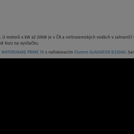
. U motorů 4 kW až 20kW je v ČR a vnitrozemských vodách v zahraničí 
ně Kurz na vysílačku.
V WATERSNAKE PRIME 70
s nafukovacím
člunem GLADIATOR B330AD
. Sa