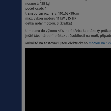
nosnost: 438 kg
počet osob: 4
transportní rozměry: 110x68x38cm
max. výkon motoru 11 kW /15 HP
délka nohy motoru: S (krátká)
U motoru do výkonu 4kW není třeba kapitánský průkaz
ještě Mezinárodní průkaz způsobilosti na moři, případ
Mrknětě na testovací jízdu elektrického
motoru na 12