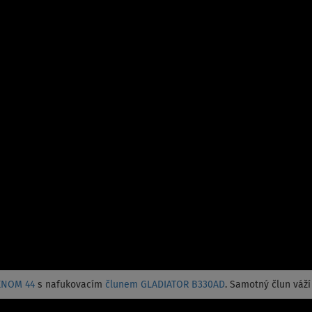
ENOM 44
s nafukovacím
člunem GLADIATOR B330AD
. Samotný člun váží 