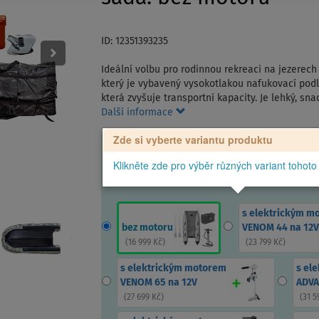
ID: 12351393235
Ideální volbu pro rodinnou rekreaci na jezerech
který je vybavený vysokotlakou nafukovací podla
která zvyšuje transportní kapacity. Je lehký, sn
Další informace
Zde si vyberte variantu produktu
Klikněte zde pro výběr různých variant tohoto
s elektrickým m
bez motoru
VENOM 44 na 12V
(
16 999 Kč
)
(
23 799 Kč
)
s elektrickým motorem
s el
VENOM 65 na 12V
ADVA
(
27 699 Kč
)
(
31 5