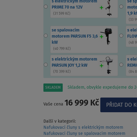
s elektrickým motorem
se s
PRIME 70 na 12V
moto
1,9 
(
31 599 Kč
)
(
33 9
se spalovacím
s el
motorem PARSUN F5 3,6
FLOW
kW
(
48 9
(
40 799 Kč
)
s elektrickým motorem
s el
PARSUN JOY 1,2 kW
REMI
(
70 399 Kč
)
(
84 
Skladem, obvykle expedujeme do 24
SKLADEM
16 999 Kč
Vaše cena
Další v kategorii:
Nafukovací čluny s elektrickým motorem
Nafukovací čluny se spalovacím motorem