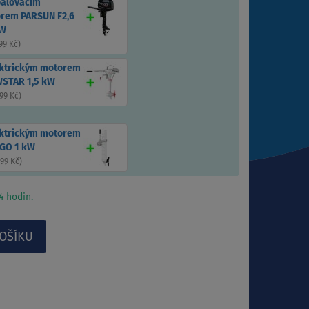
palovacím
rem PARSUN F2,6
kW
99 Kč
)
ektrickým motorem
STAR 1,5 kW
99 Kč
)
ektrickým motorem
GO 1 kW
899 Kč
)
 hodin.