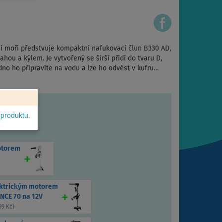
 i moři předstvuje kompaktní nafukovací člun B330 AD,
hou a kýlem. Je vytvořený se širší přídí do tvaru D,
adno ho připravíte na vodu a lze ho odvést v kufru…
 produktu.
otorem
ektrickým motorem
NCE 70 na 12V
99 Kč
)