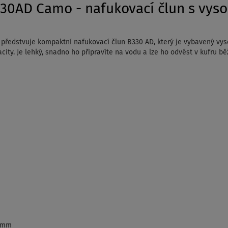
30AD Camo - nafukovací člun s vyso
ři předstvuje kompaktní nafukovací člun B330 AD, který je vybavený vy
pacity. Je lehký, snadno ho připravíte na vodu a lze ho odvést v kufru 
9 mm