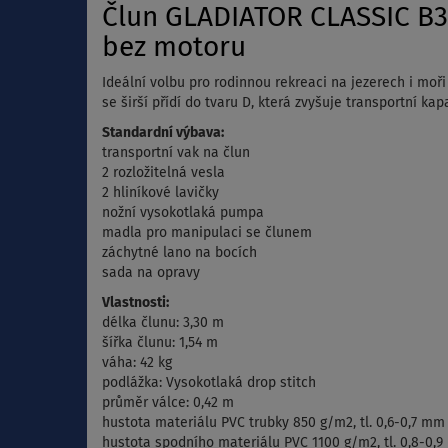
Člun GLADIATOR CLASSIC B3
bez motoru
Ideální volbu pro rodinnou rekreaci na jezerech i mo
se širší přídí do tvaru D, která zvyšuje transportní ka
Standardní výbava:
transportní vak na člun
2 rozložitelná vesla
2 hliníkové lavičky
nožní vysokotlaká pumpa
madla pro manipulaci se člunem
záchytné lano na bocích
sada na opravy
Vlastnosti:
délka člunu: 3,30 m
šířka člunu: 1,54 m
váha: 42 kg
podlážka: Vysokotlaká drop stitch
průměr válce: 0,42 m
hustota materiálu PVC trubky 850 g/m2, tl. 0,6-0,7 mm
hustota spodního materiálu PVC 1100 g/m2, tl. 0,8-0,