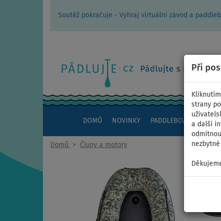
Soutěž pokračuje - Vyhraj virtuální závod a padd
Při po
Kliknutím
strany po
uživatels
DOMŮ
NOVINKY
PADDLEBOARDY
KAJ
a další i
odmítnout
nezbytné 
Domů
>
Čluny a motory
Děkujeme