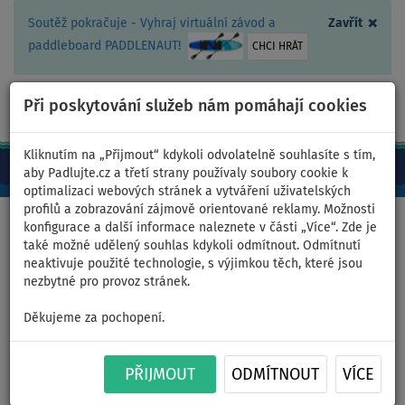
×
Soutěž pokračuje - Vyhraj virtuální závod a
Zavřít
paddleboard PADDLENAUT!
CHCI HRÁT
Při poskytování služeb nám pomáhají cookies
+420 467 409 090
0ks
CZ/Kč
Kliknutím na „Přijmout“ kdykoli odvolatelně souhlasíte s tím,
aby Padlujte.cz a třetí strany používaly soubory cookie k
optimalizaci webových stránek a vytváření uživatelských
profilů a zobrazování zájmově orientované reklamy. Možnosti
Domů
>
Čluny a motory
konfigurace a další informace naleznete v části „Více“. Zde je
také možné udělený souhlas kdykoli odmítnout. Odmítnutí
neaktivuje použité technologie, s výjimkou těch, které jsou
nezbytné pro provoz stránek.
Člun GLADIATOR LIGHT
Děkujeme za pochopení.
AK280AD orange dark grey -
nafukovací člun s
PŘIJMOUT
ODMÍTNOUT
VÍCE