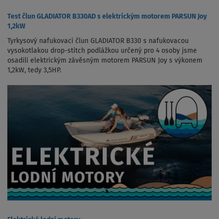
Test člun GLADIATOR B330AD s elektrickým motorem PARSUN Joy
1,2kW
Tyrkysový nafukovací člun GLADIATOR B330 s nafukovacou
vysokotlakou drop-stitch podlážkou určený pro 4 osoby jsme
osadili elektrickým závěsným motorem PARSUN Joy s výkonem
1,2kW, tedy 3,5HP.