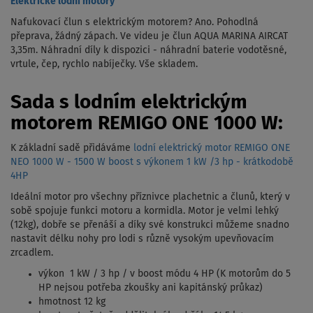
Elektrické lodní motory
Nafukovací člun s elektrickým motorem? Ano. Pohodlná
přeprava, žádný zápach. Ve videu je člun AQUA MARINA AIRCAT
3,35m. Náhradní díly k dispozici - náhradní baterie vodotěsné,
vrtule, čep, rychlo nabíječky. Vše skladem.
Sada s lodním elektrickým
motorem REMIGO ONE 1000 W:
K základní sadě přidáváme
lodní elektrický motor REMIGO ONE
NEO 1000 W - 1500 W boost s výkonem 1 kW /3 hp - krátkodobě
4HP
Ideální motor pro všechny příznivce plachetnic a člunů, který v
sobě spojuje funkci motoru a kormidla. Motor je velmi lehký
(12kg), dobře se přenáší a díky své konstrukci můžeme snadno
nastavit délku nohy pro lodi s různě vysokým upevňovacím
zrcadlem.
výkon 1 kW / 3 hp / v boost módu 4 HP (K motorům do 5
HP nejsou potřeba zkoušky ani kapitánský průkaz)
hmotnost 12 kg