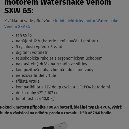
motorem Watersnake Venom
SXW 65:
K základní sadě přidáváme
lodní elektrický motor Watersnake
Venom SXV 65
tah 65 lb
napájení 12 V (baterie není součástí motoru)
5 rychlostí vpřed / 3 vzad
digitální voltmetr
teleskopická rukojeť s ergonomickým úchopem
nastavitelný držák na zrcadlo ze slitiny
kompozitová noha vhodná i do slané vody
nerezová hřídel vrtule
třílistá vrtule
kompatibilita s 12V deep cycle a LiFePO4 bateriemi
délka nohy 42" / 107 cm
hmotnost cca 10,0 kg
Pokud k motoru připojíte 100 Ah baterii, ideálně typ LiFePO4, výdrž
bude v závislosi na odběru produ v rozsahu 1:50 až 7:40 hodin.