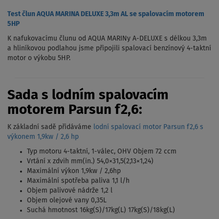
Test člun AQUA MARINA DELUXE 3,3m AL se spalovacím motorem
5HP
K nafukovacímu člunu od AQUA MARINy A-DELUXE s délkou 3,3m
a hliníkovou podlahou jsme připojili spalovací benzínový 4-taktní
motor o výkobu 5HP.
Sada s lodním spalovacím
motorem Parsun f2,6:
K základní sadě přidáváme
lodní spalovací motor Parsun f2,6 s
výkonem 1,9kw / 2,6 hp
Typ motoru 4-taktní, 1-válec, OHV Objem 72 ccm
Vrtání x zdvih mm(in.) 54,0×31,5(2,13×1,24)
Maximální výkon 1,9kw / 2,6hp
Maximální spotřeba paliva 1,1 l/h
Objem palivové nádrže 1,2 l
Objem olejové vany 0,35L
Suchá hmotnost 16kg(S)/17kg(L) 17kg(S)/18kg(L)