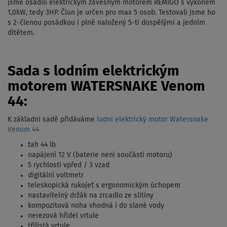
jsme osadili elektrickým závěsným motorem REMIGO s výkonem
1,0kW, tedy 3HP. Člun je určen pro max 5 osob. Testovali jsme ho
s 2-členou posádkou i plně naložený 5-ti dospělými a jedním
dítětem.
Sada s lodním elektrickým
motorem WATERSNAKE Venom
44:
K základní sadě přidáváme
lodní elektrický motor Watersnake
Venom 44
tah 44 lb
napájení 12 V (baterie není součástí motoru)
5 rychlostí vpřed / 3 vzad
digitální voltmetr
teleskopická rukojeť s ergonomickým úchopem
nastavitelný držák na zrcadlo ze slitiny
kompozitová noha vhodná i do slané vody
nerezová hřídel vrtule
třílistá vrtule