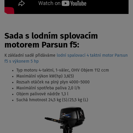
Sada s lodním splovacím
motorem Parsun f5:
K základní sadě přidáváme
lodní spalovací 4 taktní motor Parsun
f5 s výkonem 5 hp
Typ motoru 4-taktní, 1-válec, OHV Objem 112 ccm
Maximální výkon kW(hp) 3,6(5)
Rozsah otáček na plný plyn 4000~5000
Maximální spotřeba paliva 2,0 l/h
Objem palivové nádrže 1,3 l
Suchá hmotnost 24,5 kg (S)/25,5 kg (L)