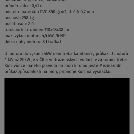
průměr válce: 0,41 m
hustota materiálu PVC 850 g/m2, tl. 0,6-0,7 mm
nosnost: 258 kg
počet osob: 2+1
transportní rozměry: 110x68x38cm
max. výkon motoru 4,5 kW /6 HP
délka nohy motoru: S (krátká)
U motoru do výkonu 4kW není třeba kapitánský průkaz. U motorů
4 kW až 20kW je v ČR a vnitrozemských vodách v zahraničí třeba
Kurz vůdce malého plavidla na moři k tomu ještě Mezinárodní
průkaz způsobilosti na moři, případně Kurz na vysílačku.