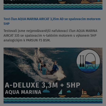
Test člun AQUA MARINA AIRCAT 3,35m AD se spalovacím motorem
5HP
Testovali jsme nejprodávanější nafukovací člun AQUA MARINA
AIRCAT 335 se spalovacím 4-taktním motorem s výkonem 5HP
analogickým k PARSUN F5 BSM.