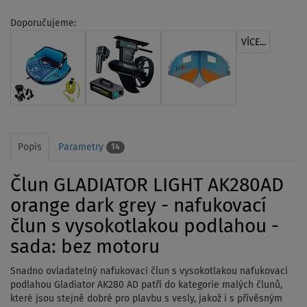
Doporučujeme:
VÍCE...
Popis
Parametry
14
Člun GLADIATOR LIGHT AK280AD
orange dark grey - nafukovací
člun s vysokotlakou podlahou -
sada: bez motoru
Snadno ovladatelný nafukovací člun s vysokotlakou nafukovací
podlahou Gladiator AK280 AD patří do kategorie malých člunů,
které jsou stejně dobré pro plavbu s vesly, jakož i s přívěsným