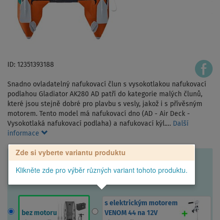
ID: 12351393188
Snadno ovladatelný nafukovací člun s vysokotlakou nafukovací
podlahou Gladiator AK280 AD patří do kategorie malých člunů,
které jsou stejně dobré pro plavbu s vesly, jakož i s přívěsným
motorem. Tento model má nafukovací dno (AD - Air Deck -
Vysokotlaká nafukovací podlaha) a nafukovací kýl.…
Další
informace
Zde si vyberte variantu produktu
Klikněte zde pro výběr různých variant tohoto produktu.
s elektrickým motorem
bez motoru
VENOM 44 na 12V