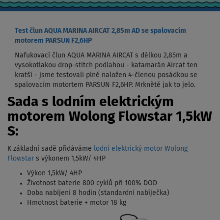
Test člun AQUA MARINA AIRCAT 2,85m AD se spalovacím
motorem PARSUN F2,6HP
Nafukovací člun AQUA MARINA AIRCAT s délkou 2,85m a
vysokotlakou drop-stitch podlahou - katamarán Aircat ten
kratší - jsme testovali plně naložen 4-členou posádkou se
spalovacím motortem PARSUN F2,6HP. Mrknětě jak to jelo.
Sada s lodním elektrickým
motorem Wolong Flowstar 1,5kW
S:
K základní sadě přidáváme
lodní elektrický motor Wolong
Flowstar
s výkonem 1,5kW/ 4HP
Výkon 1,5kW/ 4HP
Životnost baterie 800 cyklů při 100% DOD
Doba nabíjení 8 hodin (standardní nabíječka)
Hmotnost baterie + motor 18 kg