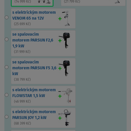
(
14 999 Kč
)
(
21 799 Kč
)
s elektrickým motorem
VENOM 65 na 12V
(
25 699 Kč
)
se spalovacím
motorem PARSUN F2,6
1,9 kW
(
31 999 Kč
)
se spalovacím
motorem PARSUN F5 3,6
kW
(
38 799 Kč
)
s elektrickým motorem
FLOWSTAR 1,5 kW
(
46 999 Kč
)
s elektrickým motorem
PARSUN JOY 1,2 kW
(
68 399 Kč
)