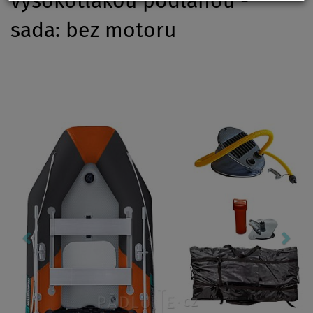
vysokotlakou podlahou -
sada: bez motoru
Previous
Nex