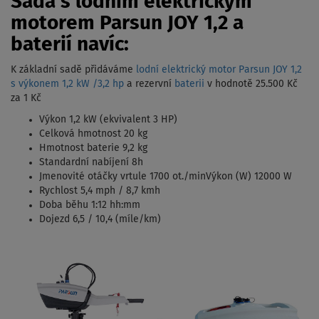
Sada s lodním elektrickým
motorem Parsun JOY 1,2 a
baterií navíc:
K základní sadě přidáváme
lodní elektrický motor Parsun JOY 1,2
s výkonem 1,2 kW /3,2 hp
a rezervní
baterii
v hodnotě 25.500 Kč
za 1 Kč
Výkon 1,2 kW (ekvivalent 3 HP)
Celková hmotnost 20 kg
Hmotnost baterie 9,2 kg
Standardní nabíjení 8h
Jmenovité otáčky vrtule 1700 ot./minVýkon (W) 12000 W
Rychlost 5,4 mph / 8,7 kmh
Doba běhu 1:12 hh:mm
Dojezd 6,5 / 10,4 (míle/km)