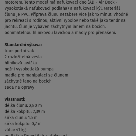
motorem. Tento model má nafukovací dno (AD - Air Deck -
Vysokotlaká nafukovací podlaha) a nafukovací kýl. Materiál
člunu je PVC. Příprava člunu nezabere více jak 15 minut. Vhodné
pro rekreaci s rodinou, aktivní rybolov nebo také jako tendr na
jachtu. Člun je vybaven záchytným lanem na bocích,
odnímatelnou hliníkovou lavičkou a madly pro přenášení.
Standardní výbava:
transportní vak
2 rozložitelná vesla
hliníková lavička
nožní vysokotlaká pumpa
madla pro manipulaci se člunem
záchytné lano na bocích
sada na opravy
Vlastnosti:
délka člunu: 2,80 m
délka kokpitu: 2,39 m
šířka člunu: 1,5 m
šířka kokpitu: 0,7 m
váha: 41 kg
podlážka: Dropstitch, nafukovací