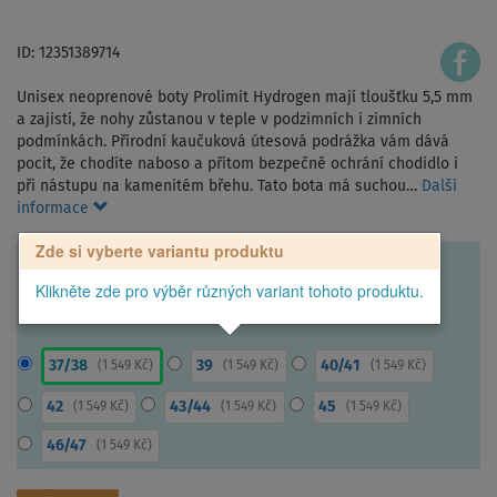
ID: 12351389714
Unisex neoprenové boty Prolimit Hydrogen mají tloušťku 5,5 mm
a zajistí, že nohy zůstanou v teple v podzimních i zimních
podmínkách. Přírodní kaučuková útesová podrážka vám dává
pocit, že chodíte naboso a přitom bezpečně ochrání chodidlo i
při nástupu na kamenitém břehu. Tato bota má suchou…
Další
informace
Zde si vyberte variantu produktu
Klikněte zde pro výběr různých variant tohoto produktu.
37/38
39
40/41
(
1 549 Kč
)
(
1 549 Kč
)
(
1 549 Kč
)
42
43/44
45
(
1 549 Kč
)
(
1 549 Kč
)
(
1 549 Kč
)
46/47
(
1 549 Kč
)