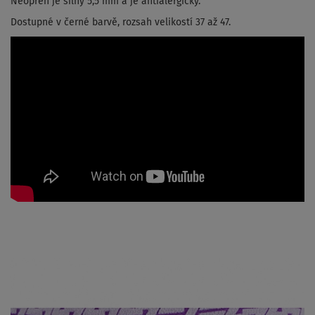
Neoprén je silný 5,5 mm a je antialergický.
Dostupné v černé barvě, rozsah velikostí 37 až 47.