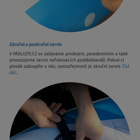
Záruční a pozáruční servis
V PÁDLUJTE.CZ se zabýváme prodejem, poradenstvím a také
provozujeme servis nafukovacích paddleboardů. Pokud si
plovák zakoupíte u nás, samozřejmostí je záruční servis
Číst
dál...