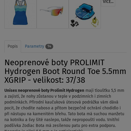
VÍCE...
Popis
Parametry
14
Neoprenové boty PROLIMIT
Hydrogen Boot Round Toe 5.5mm
XGRIP - velikost: 37/38
Unisex neoprenové boty Prolimit Hydrogen
mají tloušťku 5,5 mm
a zajistí, že nohy zůstanou v teple v podzimních i zimních
podmínkách. Přírodní kaučuková útesová podrážka vám dává
pocit, že chodíte naboso a přitom bezpečně ochrání chodidlo i
při nástupu na kamenitém břehu. Tato bota má suchou manžetu
na kotníku a švy šité naslepo, takže nepropouští vodu. Vnitřní
podšívka Zodiac Bota má zesílenou patu pro extra podporu.