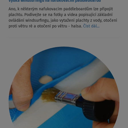
Výuka windsurfingu na nafukovacím paddleboardu
Ano, k některým nafukovacím paddleboardům lze připojit
plachtu. Podívejte se na fotky a videa popisující základní
ovládání windsurfingu, jako vytažení plachty z vody, otočení
proti větru ré a otočení po větru - halsa.
Číst dál...