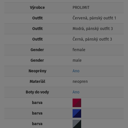
Výrobce
PROLIMIT
Outfit
Červená, pánský outfit 1
Outfit
Modrá, pánský outfit 3
Outfit
Černá, pánský outfit 3
Gender
female
Gender
male
Neoprény
Ano
Materiál
neopren
Boty do vody
Ano
barva
barva
barva