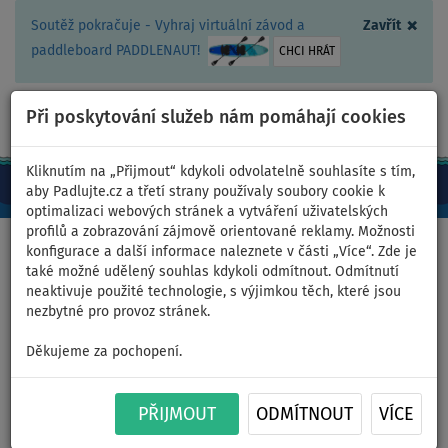
×
Soutěž pokračuje - Vyhraj virtuální závod a
Zavřít
paddleboard PADDLENAUT!
CHCI HRÁT
Při poskytování služeb nám pomáhají cookies
+420 467 409 090
0ks
CZ/Kč
Kliknutím na „Přijmout“ kdykoli odvolatelně souhlasíte s tím,
aby Padlujte.cz a třetí strany používaly soubory cookie k
optimalizaci webových stránek a vytváření uživatelských
profilů a zobrazování zájmově orientované reklamy. Možnosti
Domů
>
Oblečení
>
Neoprény
konfigurace a další informace naleznete v části „Více“. Zde je
také možné udělený souhlas kdykoli odmítnout. Odmítnutí
neaktivuje použité technologie, s výjimkou těch, které jsou
nezbytné pro provoz stránek.
Neoprenové boty PROLIMIT
Děkujeme za pochopení.
Hydrogen Boot Round Toe
5.5mm XGRIP - velikost: 37/38
PŘIJMOUT
ODMÍTNOUT
VÍCE