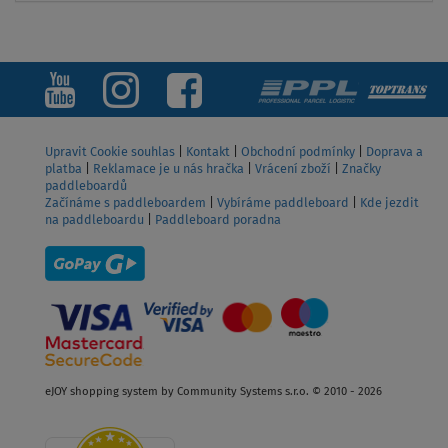
Upravit Cookie souhlas
|
Kontakt
|
Obchodní podmínky
|
Doprava a
platba
|
Reklamace je u nás hračka
|
Vrácení zboží
|
Značky
paddleboardů
Začínáme s paddleboardem
|
Vybíráme paddleboard
|
Kde jezdit
na paddleboardu
|
Paddleboard poradna
eJOY shopping system by Community Systems s.r.o. © 2010 - 2026