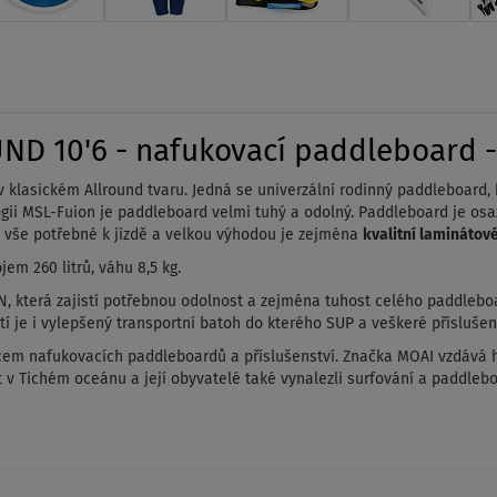
D 10'6 - nafukovací paddleboard - 
klasickém Allround tvaru. Jedná se univerzální rodinný paddleboard, 
logii MSL-Fuion je paddleboard velmi tuhý a odolný. Paddleboard je os
e vše potřebné k jízdě a velkou výhodou je zejména
kvalitní laminátové
em 260 litrů, váhu 8,5 kg.
, která zajistí potřebnou odolnost a zejména tuhost celého paddleboar
stí je i vylepšený transportní batoh do kterého SUP a veškeré přísluše
em nafukovacích paddleboardů a příslušenství. Značka MOAI vzdává h
t v Tichém oceánu a její obyvatelé také vynalezli surfování a paddlebo