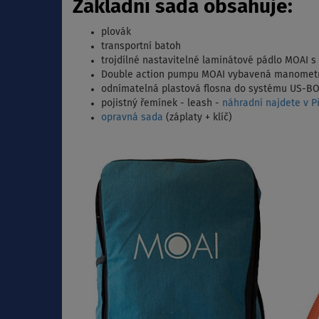
Základní sada obsahuje:
plovák
transportní batoh
trojdílné nastavitelné laminátové pádlo MOAI s
Double action pumpu MOAI vybavená manomet
odnímatelná plastová flosna do systému US-B
pojistný řemínek - leash -
náhradní najdete v Př
opravná sada
(záplaty + klíč)