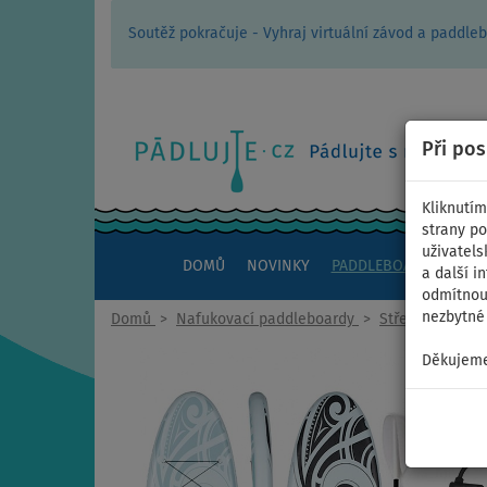
Soutěž pokračuje - Vyhraj virtuální závod a padd
Při po
Kliknutím
strany po
uživatels
DOMŮ
NOVINKY
PADDLEBOARDY
KAJ
a další i
odmítnout
nezbytné 
Domů
>
Nafukovací paddleboardy
>
Střední univerz
Děkujeme