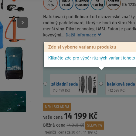
AŽ
AŽ
PÁDLO
2-VRSTVÁ
DOPRAVA
ID: 123
-1
%
130 kg
V CENĚ
KONSTRU.
ZDARMA
Nafukovací paddleboard od nizozemské značky M
rodinný paddleboard, který se hodí do širokého
menší vlny. Díky technologii MSL-Fuion je padd
kovovými…
Další informace
Zde si vyberte variantu produktu
Klikněte zde pro výběr různých variant tohoto
základní sada
kajaková sada
(
10 499 Kč
)
(
12 599 Kč
)
NENÍ SKLADEM
14 199 Kč
Vaše cena
Běžná cena
14 345 Kč
SLEVA 1%
Nejnižší cena za 30 dní:
14 199 Kč