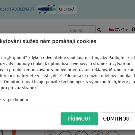
leboard PADDLENAUT!
CHCI HRÁT
CZ/Kč
skytování služeb nám pomáhají cookies
 na „Přijmout“ kdykoli odvolatelně souhlasíte s tím, aby Padlujte.cz a t
užívaly soubory cookie k optimalizaci webových stránek a vytváření
kých profilů a zobrazování zájmově orientované reklamy. Možnosti kon
AKY
ČLUNY A MOTORY
PÁDLA
PLACHTY
OBLEČENÍ
PŘÍSLUŠE
nformace naleznete v části „Více“. Zde je také možné udělený souhlas 
. Odmítnutí neaktivuje použité technologie, s výjimkou těch, které js
pro provoz stránek.
ální
 za pochopení.
Paddleboard MOAI ALL
PŘIJMOUT
ODMÍTNOUT
nafukovací paddleboar