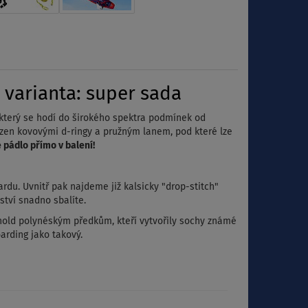
varianta: super sada
který se hodí do širokého spektra podmínek od
azen kovovými d-ringy a pružným lanem, pod které lze
 pádlo přímo v balení!
du. Uvnitř pak najdeme již kalsicky "drop-stitch"
nství snadno sbalíte.
old polynéským předkům, kteří vytvořily sochy známé
arding jako takový.