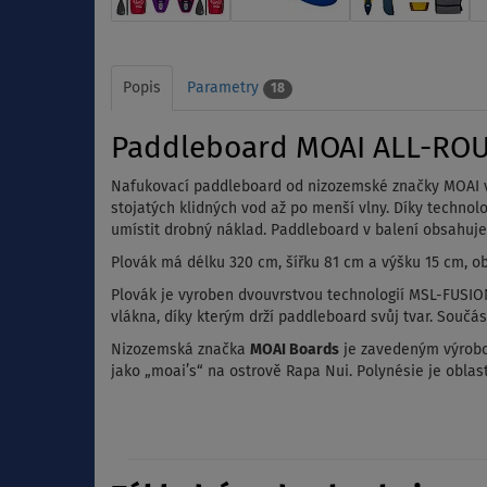
Popis
Parametry
18
Paddleboard MOAI ALL-ROUN
Nafukovací paddleboard od nizozemské značky MOAI v 
stojatých klidných vod až po menší vlny. Díky techno
umístit drobný náklad. Paddleboard v balení obsahuj
Plovák má délku 320 cm, šířku 81 cm a výšku 15 cm, obj
Plovák je vyroben dvouvrstvou technologií MSL-FUSION
vlákna, díky kterým drží paddleboard svůj tvar. Součá
Nizozemská značka
MOAI Boards
je zavedeným výrobc
jako „moai’s“ na ostrově Rapa Nui. Polynésie je oblas