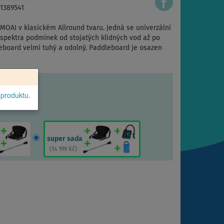
51389541
OAI v klasickém Allround tvaru. Jedná se univerzální
 spektra podmínek od stojatých klidných vod až po
leboard velmi tuhý a odolný. Paddleboard je osazen
 produktu.
super sada
(
14 199 Kč
)