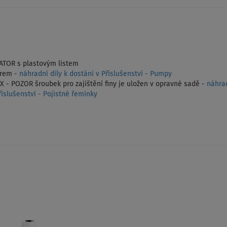
IATOR s plastovým listem
rem -
náhradní díly k dostání v Příslušenství - Pumpy
 - POZOR šroubek pro zajištění finy je uložen v opravné sadě -
náhrad
íslušenství - Pojistné řemínky