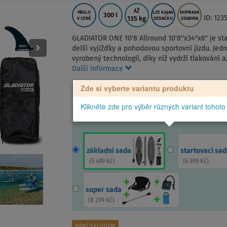
AŽ
PÁDLO
LZE KAJAK
DOPRAVA
300 l
ID: 123
135 kg
V CENĚ
SEDAČKU
ZDARMA
GLADIATOR ONE 10'8 Allround 10'8''x34''x6'' je 
delší vyjížďky a pohodovou sportovní jízdu. Je
vyrobený technologií, díky níž vydrží tlakování
Další informace
Zde si vyberte variantu produktu
Klikněte zde pro výběr různých variant tohoto
základní sada
startovací sad
(
5 499 Kč
)
(
6 999 Kč
)
super sada
(
8 299 Kč
)