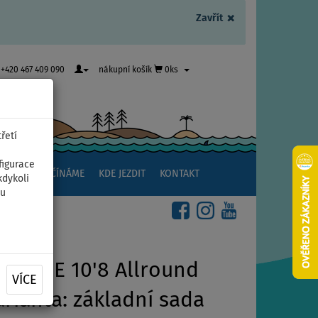
×
Zavřít
+420 467 409 090
nákupní košík
0ks
řetí
figurace
NSTVÍ
ZAČÍNÁME
KDE JEZDIT
KONTAKT
kdykoli
ou
R ONE 10'8 Allround
VÍCE
arianta: základní sada