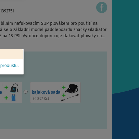
51392751
stabilním nafukovacím SUP plovákem pro použití na
dná se o základní model paddleboardu značky Gladiator
 až na 18 PSI. Výrobce doporučuje tlakovat plováky na…
 produktu.
a
kajaková sada
(
6 897 Kč
)