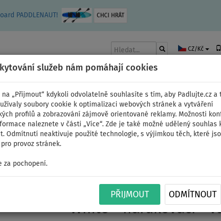
leboard PADDLENAUT!
CHCI HRÁT
CZ/Kč
skytování služeb nám pomáhají cookies
 na „Přijmout“ kdykoli odvolatelně souhlasíte s tím, aby Padlujte.cz a t
užívaly soubory cookie k optimalizaci webových stránek a vytváření
kých profilů a zobrazování zájmově orientované reklamy. Možnosti kon
AKY
ČLUNY A MOTORY
PÁDLA
PLACHTY
OBLEČENÍ
PŘÍSLUŠE
nformace naleznete v části „Více“. Zde je také možné udělený souhlas 
. Odmítnutí neaktivuje použité technologie, s výjimkou těch, které js
pro provoz stránek.
ální
 za pochopení.
Paddleboard GLADIATO
PŘIJMOUT
ODMÍTNOUT
White - nafukovací - v