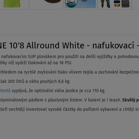
10'8 Allround White - nafukovací -
lním nafukovacím SUP plovákem pro použití na delší vyjížďky a pohodovo
ky níž vydrží tlakování až na 18 PSI.
ohledem na rychlé zvyšování tlaku vlivem tepla a zachování bezpečnos
lak 300 litrů a váhu pouhých 8,6 kg.
 testů
vyplývá, že optimální váha jezdce je cca 110 kg.
olaminátovým pádlem s plastovým listem. V balení je i leash.
Skvělý 
eří nechtějí investovat vysoké částky do pořízení vybavení a chtějí s