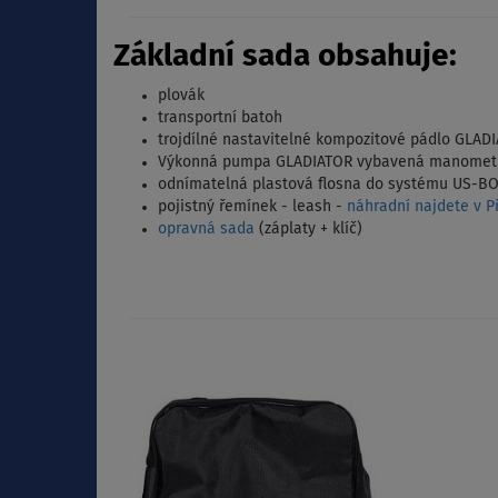
Základní sada obsahuje:
plovák
transportní batoh
trojdílné nastavitelné kompozitové pádlo GLAD
Výkonná pumpa GLADIATOR vybavená manomet
odnímatelná plastová flosna do systému US-BOX
pojistný řemínek - leash -
náhradní najdete v Př
opravná sada
(záplaty + klíč)