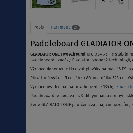
Popis
Parametry
21
Paddleboard GLADIATOR ONE 
GLADIATOR ONE 10'8 Allround
10'8''x34''x6'' je stabi
paddleboardu značky Gladiator vyrobený technologií, dí
Výrobce doporučuje tlakovat plováky na max 16 PSI s 
Plovák má výšku 15 cm, šířku 86cm a délku 325 cm. Výt
Výrobce uvádí maximální váhu jezdce 135 kg.
Z našich
Paddleboard je dodáván s
3-dílným nastavitelným skl
Série GLADIATOR ONE je určena začínajícím jezdcům, kt