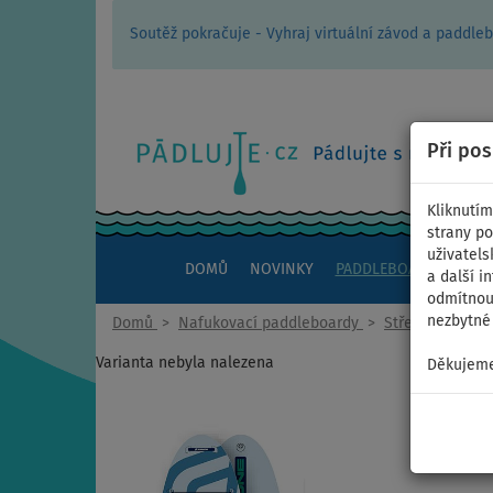
Soutěž pokračuje - Vyhraj virtuální závod a padd
Při po
Kliknutím
strany po
uživatels
DOMŮ
NOVINKY
PADDLEBOARDY
KAJ
a další i
odmítnout
nezbytné 
Domů
>
Nafukovací paddleboardy
>
Střední univerz
Varianta nebyla nalezena
Děkujeme